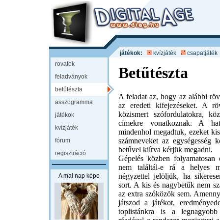
játékok:
kvízjáték
csapatjáték
rovatok
Betűtészta
feladványok
betűtészta
A feladat az, hogy az alábbi rövi
asszogramma
az eredeti kifejezéseket. A röv
közismert szófordulatokra, k
játékok
címekre vonatkoznak. A hatá
kvízjáték
mindenhol megadtuk, ezeket kisb
számneveket az egységesség k
fórum
betűvel kiírva kérjük megadni.
regisztráció
Gépelés közben folyamatosan e
nem találtál-e rá a helyes m
négyzettel jelöljük, ha sikeres
A mai nap képe
sort. A kis és nagybetűk nem s
az extra szóközök sem. Amenny
játszod a játékot, eredményedd
toplistánkra is a legnagyob