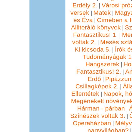
Erdély 2.
Városi pró
|
versek
Matek
Magya
|
|
és Éva
Címében a f
|
Alliteráló könyvek
Sz
|
Fantasztikus! 1.
Me
|
voltak 2.
Mesés sztá
|
Ki kicsoda 5.
Írók é
|
Tudományágak 1
Hangszerek
Ho
|
Fantasztikus! 2.
Am
|
Erdő
Pipázzunk
|
Csillagképek 2.
Áll
|
Ellentétek
Napok, hó
|
Megénekelt növénye
Hárman - párban
Á
|
Színészek voltak 3.
|
Operaházban
Mélyv
|
nagyvilágban?