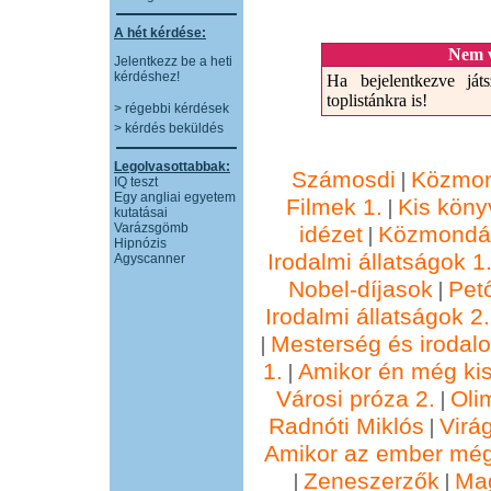
A hét kérdése:
Nem v
Jelentkezz be a heti
kérdéshez!
Ha bejelentkezve játs
toplistánkra is!
> régebbi kérdések
> kérdés beküldés
Legolvasottabbak:
Számosdi
Közmon
|
IQ teszt
Egy angliai egyetem
Filmek 1.
Kis köny
|
kutatásai
Varázsgömb
idézet
Közmondá
|
Hipnózis
Irodalmi állatságok 1
Agyscanner
Nobel-díjasok
Pet
|
Irodalmi állatságok 2.
Mesterség és irodal
|
1.
Amikor én még kis
|
Városi próza 2.
Oli
|
Radnóti Miklós
Virá
|
Amikor az ember még
Zeneszerzők
Ma
|
|