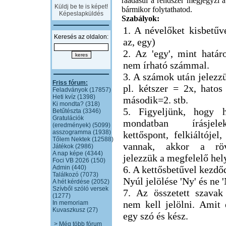
ráadásul a rendszer megjegyzi a 
Küldj be te is képet!
bármikor folytathatod.
Képeslapküldés
Szabályok:
1. A névelőket kisbetűve
Keresés az oldalon:
az, egy)
2. Az 'egy', mint határ
nem írható számmal.
3. A számok után jelezzü
Friss fórum:
pl. kétszer = 2x, hatos
Feladványok (17857)
Heti kvíz (1398)
második=2. stb.
Ki mondta? (318)
5. Figyeljünk, hogy h
Betűtészta (3346)
Gratulációk
mondatban írásjel
(eredmények) (5099)
asszogramma (1938)
kettőspont, felkiáltójel,
Tőlem Nektek (12588)
vannak, akkor a röv
Játékok (2986)
A nap képe (4344)
jelezzük a megfelelő hel
Foci VB 2026 (150)
Admin (440)
6. A kettősbetűvel kezdő
Találkozó (7073)
Nyúl jelölése 'Ny' és ne 
A hét kérdése (2052)
Szívből szóló versek
7. Az összetett szavak
(1277)
nem kell jelölni. Amit
In memoriam
Kuvaszkusz (27)
egy szó és kész.
> Még több fórum