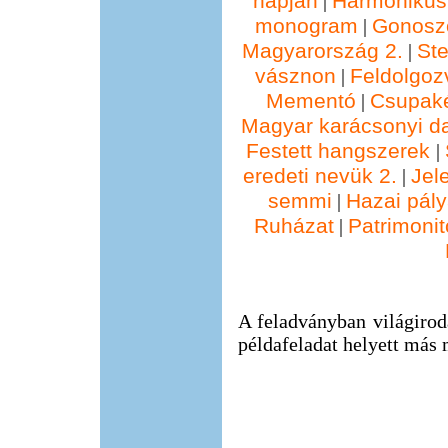
napján
Harmonikus
|
monogram
Gonosz
|
Magyarország 2.
St
|
vásznon
Feldolgoz
|
Mementó
Csupak
|
Magyar karácsonyi d
Festett hangszerek
|
eredeti nevük 2.
Jel
|
semmi
Hazai pál
|
Ruházat
Patrimonit
|
A feladványban világirod
példafeladat helyett más 