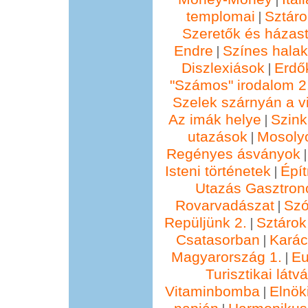
templomai
Sztáro
|
Szeretők és házast
Endre
Színes hala
|
Diszlexiások
Erdő
|
"Számos" irodalom 2
Szelek szárnyán a vi
Az imák helye
Szin
|
utazások
Mosolyo
|
Regényes ásványok
Isteni történetek
Épí
|
Utazás Gasztro
Rovarvadászat
Szó
|
Repüljünk 2.
Sztárok
|
Csatasorban
Kará
|
Magyarország 1.
Eu
|
Turisztikai lát
Vitaminbomba
Elnök
|