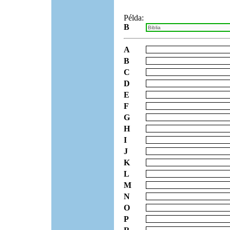
Példa:
B
A
B
C
D
E
F
G
H
I
J
K
L
M
N
O
P