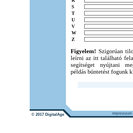
R
S
T
U
V
W
Z
Figyelem!
Szigorúan til
leírni az itt található f
segítséget nyújtani m
példás büntetést fogunk ki
impresszum
© 2017 DigitalAge