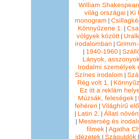
William Shakespear
világ országai
Ki 
|
monogram
Csillagké
|
Könnyűzene 1.
Csa
|
völgyek között
Ural
|
irodalomban
Grimm
|
1940-1960
Száll
|
|
Lányok, asszonyok
Irodalmi személyek 
Színes irodalom
Szál
|
Rég volt 1.
Könnyűz
|
Ez itt a reklám hely
Múzsák, feleségek
|
fehéren
Világhírű e
|
Latin 2.
Állati növé
|
|
Mesterség és irodal
|
filmek
Agatha Chr
|
idézetek
Száguldók
|