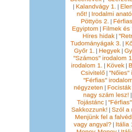
Kalandvágy 1.
Ele
|
|
nőt!
Irodalmi anató
|
Pöttyös 2.
Férfia
|
Egyiptom
Filmek és 
|
Híres hidak
"Ret
|
Tudományágak 3.
Kő
|
Győr 1.
Hegyek
Gy
|
|
"Számos" irodalom 1
irodalom 1.
Kövek
B
|
|
Csivitelő
"Nőies" 
|
"Férfias" irodalo
négyzeten
Focisták
|
nagy szám lesz!
Tojástánc
"Férfias
|
Sakkozzunk!
Szól a 
|
Menjünk fel a falvéd
vagy angyal?
Itália 
|
Money-Money
Itál
|