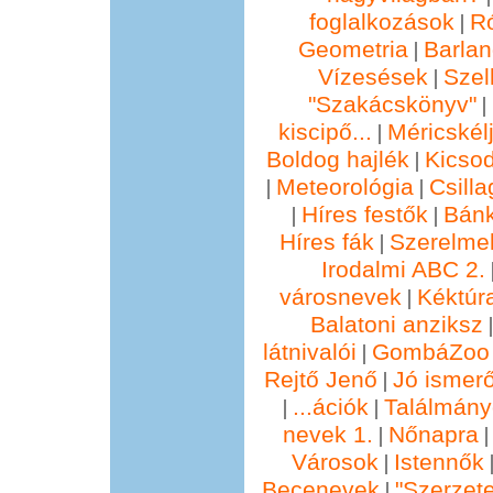
foglalkozások
R
|
Geometria
Barla
|
Vízesések
Szel
|
"Szakácskönyv"
|
kiscipő...
Méricskél
|
Boldog hajlék
Kicsod
|
Meteorológia
Csill
|
|
Híres festők
Bánk
|
|
Híres fák
Szerelmek
|
Irodalmi ABC 2.
városnevek
Kéktúra
|
Balatoni anziksz
látnivalói
GombáZoo 
|
Rejtő Jenő
Jó ismer
|
...ációk
Találmány
|
|
nevek 1.
Nőnapra
|
Városok
Istennők
|
Becenevek
"Szerzete
|