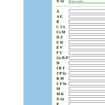
N Sz
Á
A E
B
C S L
Cs M
D Z
E H
É V
F U
Gy B P
H
I B T
J P Sz
K M
L F Sz
M
M K
N Sz
P