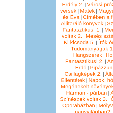
Erdély 2.
Városi pró
|
versek
Matek
Magya
|
|
és Éva
Címében a f
|
Alliteráló könyvek
Sz
|
Fantasztikus! 1.
Me
|
voltak 2.
Mesés sztá
|
Ki kicsoda 5.
Írók é
|
Tudományágak 1
Hangszerek
Ho
|
Fantasztikus! 2.
Am
|
Erdő
Pipázzunk
|
Csillagképek 2.
Áll
|
Ellentétek
Napok, hó
|
Megénekelt növénye
Hárman - párban
Á
|
Színészek voltak 3.
|
Operaházban
Mélyv
|
nagyvilágban?