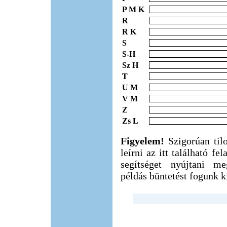
P M K
R
R K
S
S-H
Sz H
T
U M
V M
Z
Zs L
Figyelem!
Szigorúan til
leírni az itt található f
segítséget nyújtani m
példás büntetést fogunk ki