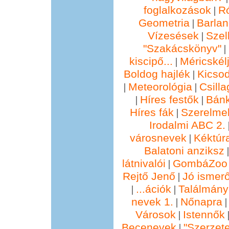
foglalkozások
R
|
Geometria
Barla
|
Vízesések
Szel
|
"Szakácskönyv"
|
kiscipő...
Méricskél
|
Boldog hajlék
Kicsod
|
Meteorológia
Csill
|
|
Híres festők
Bánk
|
|
Híres fák
Szerelmek
|
Irodalmi ABC 2.
városnevek
Kéktúra
|
Balatoni anziksz
látnivalói
GombáZoo 
|
Rejtő Jenő
Jó ismer
|
...ációk
Találmány
|
|
nevek 1.
Nőnapra
|
Városok
Istennők
|
Becenevek
"Szerzete
|