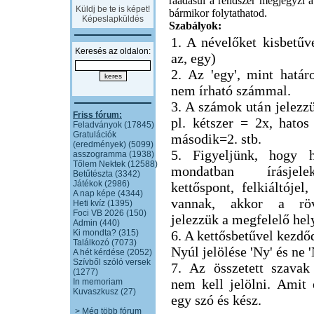
ráadásul a rendszer megjegyzi a 
Küldj be te is képet!
bármikor folytathatod.
Képeslapküldés
Szabályok:
1. A névelőket kisbetűve
Keresés az oldalon:
az, egy)
2. Az 'egy', mint határ
nem írható számmal.
3. A számok után jelezzü
Friss fórum:
pl. kétszer = 2x, hatos
Feladványok (17845)
Gratulációk
második=2. stb.
(eredmények) (5099)
5. Figyeljünk, hogy h
asszogramma (1938)
Tőlem Nektek (12588)
mondatban írásjel
Betűtészta (3342)
Játékok (2986)
kettőspont, felkiáltójel,
A nap képe (4344)
vannak, akkor a röv
Heti kvíz (1395)
Foci VB 2026 (150)
jelezzük a megfelelő hel
Admin (440)
Ki mondta? (315)
6. A kettősbetűvel kezdő
Találkozó (7073)
Nyúl jelölése 'Ny' és ne 
A hét kérdése (2052)
Szívből szóló versek
7. Az összetett szavak
(1277)
nem kell jelölni. Amit
In memoriam
Kuvaszkusz (27)
egy szó és kész.
> Még több fórum