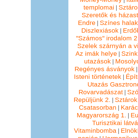
templomai
Sztáro
|
Szeretők és házast
Endre
Színes hala
|
Diszlexiások
Erdő
|
"Számos" irodalom 2
Szelek szárnyán a vi
Az imák helye
Szin
|
utazások
Mosolyo
|
Regényes ásványok
Isteni történetek
Épí
|
Utazás Gasztro
Rovarvadászat
Szó
|
Repüljünk 2.
Sztárok
|
Csatasorban
Kará
|
Magyarország 1.
Eu
|
Turisztikai lát
Vitaminbomba
Elnök
|