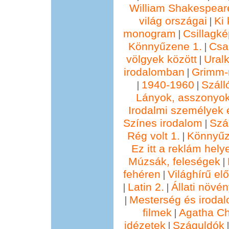
William Shakespear
világ országai
Ki 
|
monogram
Csillagké
|
Könnyűzene 1.
Csa
|
völgyek között
Ural
|
irodalomban
Grimm
|
1940-1960
Száll
|
|
Lányok, asszonyok
Irodalmi személyek 
Színes irodalom
Szál
|
Rég volt 1.
Könnyűz
|
Ez itt a reklám hely
Múzsák, feleségek
|
fehéren
Világhírű e
|
Latin 2.
Állati növé
|
|
Mesterség és irodal
|
filmek
Agatha Chr
|
idézetek
Száguldók
|