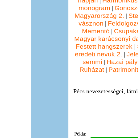
napján
Harmonikus
|
monogram
Gonosz
|
Magyarország 2.
St
|
vásznon
Feldolgoz
|
Mementó
Csupak
|
Magyar karácsonyi d
Festett hangszerek
|
eredeti nevük 2.
Jel
|
semmi
Hazai pál
|
Ruházat
Patrimonit
|
Pécs nevezetességei, látni
Példa: