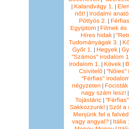
Kalandvágy 1.
Ele
|
|
nőt!
Irodalmi anató
|
Pöttyös 2.
Férfia
|
Egyiptom
Filmek és 
|
Híres hidak
"Ret
|
Tudományágak 3.
Kő
|
Győr 1.
Hegyek
Gy
|
|
"Számos" irodalom 1
irodalom 1.
Kövek
B
|
|
Csivitelő
"Nőies" 
|
"Férfias" irodalo
négyzeten
Focisták
|
nagy szám lesz!
Tojástánc
"Férfias
|
Sakkozzunk!
Szól a 
|
Menjünk fel a falvéd
vagy angyal?
Itália 
|
Money-Money
Itál
|