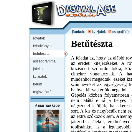
játékok:
kvízjáték
csapatjáték
rovatok
Betűtészta
feladványok
betűtészta
A feladat az, hogy az alábbi rövi
asszogramma
az eredeti kifejezéseket. A röv
közismert szófordulatokra, k
játékok
címekre vonatkoznak. A hatá
kvízjáték
mindenhol megadtuk, ezeket kisb
számneveket az egységesség k
fórum
betűvel kiírva kérjük megadni.
regisztráció
Gépelés közben folyamatosan e
nem találtál-e rá a helyes m
négyzettel jelöljük, ha sikeres
A mai nap képe
sort. A kis és nagybetűk nem s
az extra szóközök sem. Amenny
játszod a játékot, eredményedd
toplistánkra is a legnagyob