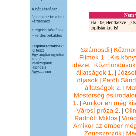
A hét kérdése:
Nem v
Jelentkezz be a heti
kérdéshez!
Ha bejelentkezve játs
toplistánkra is!
> régebbi kérdések
> kérdés beküldés
Legolvasottabbak:
Számosdi
Közmon
|
IQ teszt
Egy angliai egyetem
Filmek 1.
Kis köny
|
kutatásai
Varázsgömb
idézet
Közmondások 
|
Hipnózis
állatságok 1.
József
|
Agyscanner
díjasok
Petőfi Sánd
|
állatságok 2.
Ma
|
Mesterség és irodalo
1.
Amikor én még kis
|
Városi próza 2.
Oli
|
Radnóti Miklós
Virá
|
Amikor az ember még
Zeneszerzők
Ma
|
|