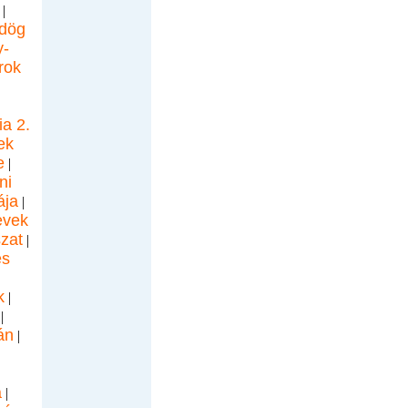
|
dög
-
rok
ia 2.
ek
e
|
ni
ája
|
evek
zat
|
és
k
|
|
án
|
|
a
|