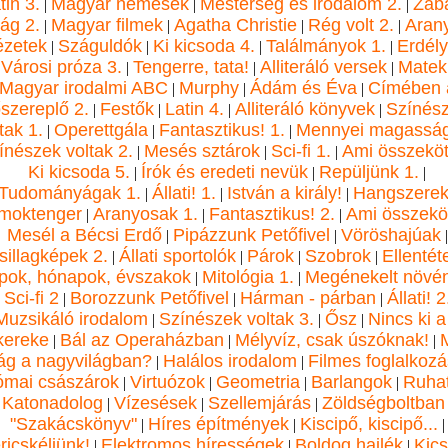
tin 3.
Magyar nemesek
Mesterség és irodalom 2.
Zabá
|
|
|
lág 2.
Magyar filmek
Agatha Christie
Rég volt 2.
Aran
|
|
|
|
ézetek
Száguldók
Ki kicsoda 4.
Találmányok 1.
Erdély
|
|
|
|
Városi próza 3.
Tengerre, tata!
Alliteráló versek
Matek
|
|
|
Magyar irodalmi ABC
Murphy
Ádám és Éva
Címében 
|
|
|
őszereplő 2.
Festők
Latin 4.
Alliteráló könyvek
Színés
|
|
|
|
tak 1.
Operettgála
Fantasztikus! 1.
Mennyei magassá
|
|
|
ínészek voltak 2.
Mesés sztárok
Sci-fi 1.
Ami összeköt
|
|
|
Ki kicsoda 5.
Írók és eredeti nevük
Repüljünk 1.
|
|
|
Tudományágak 1.
Állati! 1.
István a király!
Hangszere
|
|
|
moktenger
Aranyosak 1.
Fantasztikus! 2.
Ami összeköt
|
|
|
Mesél a Bécsi Erdő
Pipázzunk Petőfivel
Vöröshajúak
|
|
|
sillagképek 2.
Állati sportolók
Párok
Szobrok
Ellentét
|
|
|
|
pok, hónapok, évszakok
Mitológia 1.
Megénekelt növé
|
|
Sci-fi 2
Borozzunk Petőfivel
Hárman - párban
Állati! 2
|
|
|
|
Muzsikáló irodalom
Színészek voltak 3.
Ősz
Nincs ki a
|
|
|
kereke
Bál az Operaházban
Mélyvíz, csak úszóknak!
|
|
|
ág a nagyvilágban?
Halálos irodalom
Filmes foglalkoz
|
|
mai császárok
Virtuózok
Geometria
Barlangok
Ruha
|
|
|
|
Katonadolog
Vízesések
Szellemjárás
Zöldségboltban
|
|
|
"Szakácskönyv"
Híres építmények
Kiscipő, kiscipő...
|
|
|
ricskéljünk!
Elektromos hírességek
Boldog hajlék
Kic
|
|
|