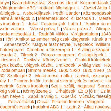
önyv
Számdalfesztivál
Számos idézet
Közmondások 2
|
|
|
Világirodalmi ABC
Irodalmi állatságok 1.
József Attila 1
|
|
állóigék 1.
Nobel-díjasok
Petőfi Sándor
Közmondások
|
|
|
dalmi állatságok 2.
Matematikusok
Ki kicsoda 1.
Meste
|
|
|
s irodalom 1.
Jókai
Festmények
Latin 1.
Amikor én m
|
|
|
|
ssrác voltam...
Városi próza 1.
Városi próza 2.
Olimpik
|
|
|
soda micsodája 1.
Radnóti Miklós
Virágirodalom
1848
|
|
|
s
Töri
Amikor az ember még csak kisgyerek
Kinek a m
|
|
|
Zeneszerzők
Magyar festmények
Népdalok
William
|
|
|
|
hakespeare
Címében a főszereplő 1.
A világ országai
|
|
icsoda 2.
Filmek 2.
Páros monogram
Csillagképek 1.
|
|
|
|
kicsoda 3.
Focikvíz
Könnyűzene 1.
Családi kötelékek
|
|
|
yek között, völgyek között
Uralkodók
A világ vizei
Ró
|
|
|
 irodalomban
Grimm-mesék
1900-1920
1920-1940
1
|
|
|
|
60
Szállóigék 2.
Mese-mese mátka
Lányok, asszonyok
|
|
|
ély 1.
Filmrendezők
Irodalmi személyek és műveik
Ha
|
|
|
seírók
Színes irodalom
Szállj, szállj, magasra!
Soroza
|
|
|
Rég volt 1.
Könnyűzene 2.
Űrhajósok
Ez Q jó !!!
Ez itt
|
|
|
|
klám helye 1.
Zabál a világ 1.
Operák
Múzsák, felesé
|
|
|
Felszólítások
Oscar
Feketén fehéren
Világhírű
|
|
|
lőadóművészek
Irodalmi ABC 1.
Latin 2.
Állati növény
|
|
|