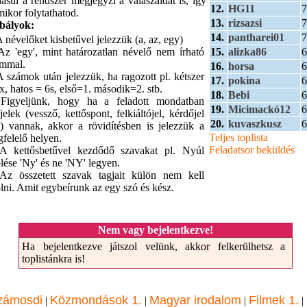
dásul a rendszer megjegyzi a válaszaidat is, így
12.
HG11
7
mikor folytathatod.
13.
rizsazsi
7
bályok:
14.
pantharei01
7
A névelőket kisbetűvel jelezzük (a, az, egy)
15.
alizka86
6
Az 'egy', mint határozatlan névelő nem írható
ámmal.
16.
horsa
6
A számok után jelezzük, ha ragozott pl. kétszer
17.
pokina
6
x, hatos = 6s, első=1. második=2. stb.
18.
Bebi
6
 Figyeljünk, hogy ha a feladott mondatban
19.
Micimackó12
6
sjelek (vessző, kettőspont, felkiáltójel, kérdőjel
20.
kuvaszkusz
6
.) vannak, akkor a rövidítésben is jelezzük a
Teljes toplista
felelő helyen.
Feladatsor beküldés
A kettősbetűvel kezdődő szavakat pl. Nyúl
ölése 'Ny' és ne 'NY' legyen.
Az összetett szavak tagjait külön nem kell
ölni. Amit egybeírunk az egy szó és kész.
Nem vagy bejelentkezve!
Ha bejelentkezve játszol velünk, akkor felkerülhetsz a
toplistánkra is!
zámosdi
Közmondások 1.
Magyar irodalom
Filmek 1.
|
|
|
|