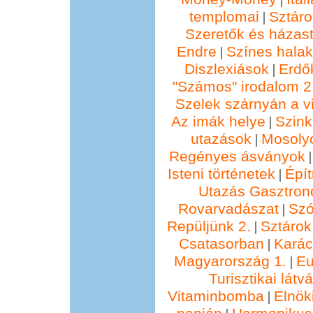
templomai
Sztáro
|
Szeretők és házast
Endre
Színes hala
|
Diszlexiások
Erdő
|
"Számos" irodalom 2
Szelek szárnyán a vi
Az imák helye
Szin
|
utazások
Mosolyo
|
Regényes ásványok
Isteni történetek
Épí
|
Utazás Gasztro
Rovarvadászat
Szó
|
Repüljünk 2.
Sztárok
|
Csatasorban
Kará
|
Magyarország 1.
Eu
|
Turisztikai lát
Vitaminbomba
Elnök
|