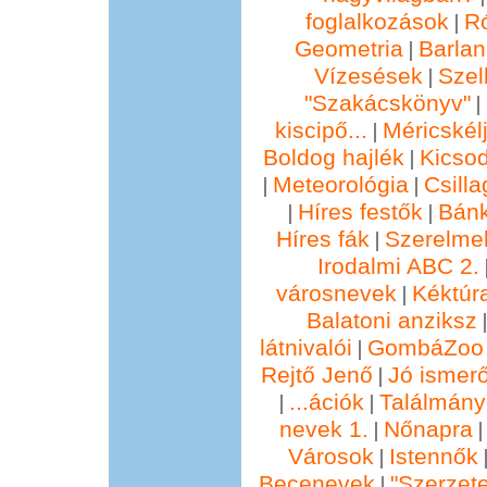
foglalkozások
R
|
Geometria
Barla
|
Vízesések
Szel
|
"Szakácskönyv"
|
kiscipő...
Méricskél
|
Boldog hajlék
Kicsod
|
Meteorológia
Csill
|
|
Híres festők
Bánk
|
|
Híres fák
Szerelmek
|
Irodalmi ABC 2.
városnevek
Kéktúra
|
Balatoni anziksz
látnivalói
GombáZoo 
|
Rejtő Jenő
Jó ismer
|
...ációk
Találmány
|
|
nevek 1.
Nőnapra
|
Városok
Istennők
|
Becenevek
"Szerzete
|