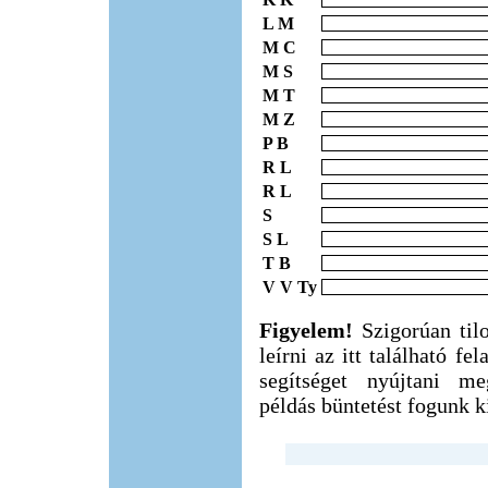
L M
M C
M S
M T
M Z
P B
R L
R L
S
S L
T B
V V Ty
Figyelem!
Szigorúan til
leírni az itt található f
segítséget nyújtani m
példás büntetést fogunk ki