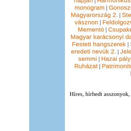
napján
Harmonikus
|
monogram
Gonosz
|
Magyarország 2.
St
|
vásznon
Feldolgoz
|
Mementó
Csupak
|
Magyar karácsonyi d
Festett hangszerek
|
eredeti nevük 2.
Jel
|
semmi
Hazai pál
|
Ruházat
Patrimonit
|
Híres, hírhedt asszonyok