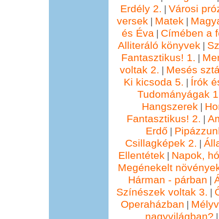
Erdély 2.
Városi pró
|
versek
Matek
Magya
|
|
és Éva
Címében a f
|
Alliteráló könyvek
Sz
|
Fantasztikus! 1.
Me
|
voltak 2.
Mesés sztá
|
Ki kicsoda 5.
Írók é
|
Tudományágak 1
Hangszerek
Ho
|
Fantasztikus! 2.
Am
|
Erdő
Pipázzunk
|
Csillagképek 2.
Áll
|
Ellentétek
Napok, hó
|
Megénekelt növénye
Hárman - párban
Á
|
Színészek voltak 3.
|
Operaházban
Mélyv
|
nagyvilágban?