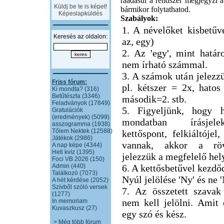
ráadásul a rendszer megjegyzi a 
Küldj be te is képet!
bármikor folytathatod.
Képeslapküldés
Szabályok:
1. A névelőket kisbetűve
Keresés az oldalon:
az, egy)
2. Az 'egy', mint határ
nem írható számmal.
3. A számok után jelezzü
Friss fórum:
pl. kétszer = 2x, hatos
Ki mondta? (316)
Betűtészta (3346)
második=2. stb.
Feladványok (17849)
5. Figyeljünk, hogy h
Gratulációk
(eredmények) (5099)
mondatban írásjel
asszogramma (1938)
Tőlem Nektek (12588)
kettőspont, felkiáltójel,
Játékok (2986)
vannak, akkor a röv
A nap képe (4344)
Heti kvíz (1395)
jelezzük a megfelelő hel
Foci VB 2026 (150)
Admin (440)
6. A kettősbetűvel kezdő
Találkozó (7073)
Nyúl jelölése 'Ny' és ne 
A hét kérdése (2052)
Szívből szóló versek
7. Az összetett szavak
(1277)
nem kell jelölni. Amit
In memoriam
Kuvaszkusz (27)
egy szó és kész.
> Még több fórum