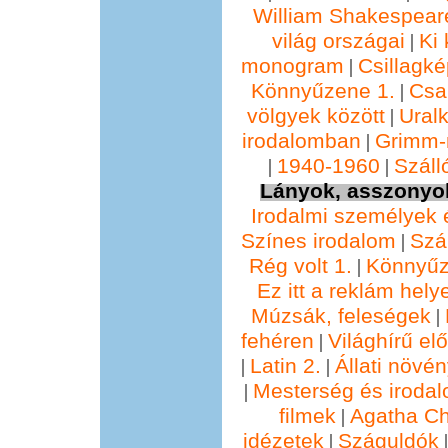
William Shakespear
világ országai
Ki 
|
monogram
Csillagké
|
Könnyűzene 1.
Csa
|
völgyek között
Ural
|
irodalomban
Grimm
|
1940-1960
Száll
|
|
Lányok, asszonyok
Irodalmi személyek 
Színes irodalom
Szál
|
Rég volt 1.
Könnyűz
|
Ez itt a reklám hely
Múzsák, feleségek
|
fehéren
Világhírű e
|
Latin 2.
Állati növé
|
|
Mesterség és irodal
|
filmek
Agatha Chr
|
idézetek
Száguldók
|