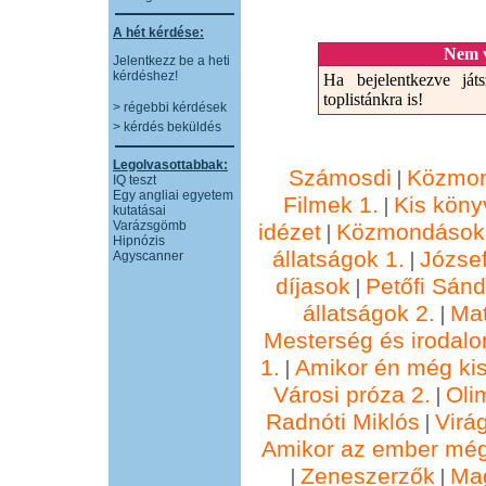
A hét kérdése:
Nem v
Jelentkezz be a heti
kérdéshez!
Ha bejelentkezve játs
toplistánkra is!
> régebbi kérdések
> kérdés beküldés
Legolvasottabbak:
Számosdi
Közmon
|
IQ teszt
Egy angliai egyetem
Filmek 1.
Kis köny
|
kutatásai
Varázsgömb
idézet
Közmondások 
|
Hipnózis
állatságok 1.
József
|
Agyscanner
díjasok
Petőfi Sánd
|
állatságok 2.
Ma
|
Mesterség és irodalo
1.
Amikor én még kis
|
Városi próza 2.
Oli
|
Radnóti Miklós
Virá
|
Amikor az ember még
Zeneszerzők
Ma
|
|