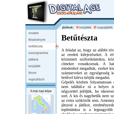
játékok:
kvízjáték
csapatjáték
rovatok
Betűtészta
feladványok
betűtészta
A feladat az, hogy az alábbi rövi
asszogramma
az eredeti kifejezéseket. A röv
közismert szófordulatokra, k
játékok
címekre vonatkoznak. A hatá
kvízjáték
mindenhol megadtuk, ezeket kisb
számneveket az egységesség k
fórum
betűvel kiírva kérjük megadni.
regisztráció
Gépelés közben folyamatosan e
nem találtál-e rá a helyes m
négyzettel jelöljük, ha sikeres
A mai nap képe
sort. A kis és nagybetűk nem s
az extra szóközök sem. Amenny
játszod a játékot, eredményedd
toplistánkra is a legnagyob