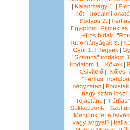
Kalandvágy 1.
Ele
|
|
nőt!
Irodalmi anató
|
Pöttyös 2.
Férfia
|
Egyiptom
Filmek és 
|
Híres hidak
"Ret
|
Tudományágak 3.
Kő
|
Győr 1.
Hegyek
Gy
|
|
"Számos" irodalom 1
irodalom 1.
Kövek
B
|
|
Csivitelő
"Nőies" 
|
"Férfias" irodalo
négyzeten
Focisták
|
nagy szám lesz!
Tojástánc
"Férfias
|
Sakkozzunk!
Szól a 
|
Menjünk fel a falvéd
vagy angyal?
Itália 
|
Money-Money
Itál
|