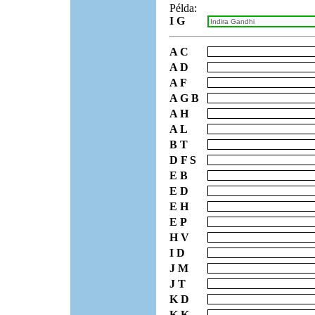
Példa:
I G
A C
A D
A F
A G B
A H
A L
B T
D F S
E B
E D
E H
E P
H V
I D
J M
J T
K D
K K