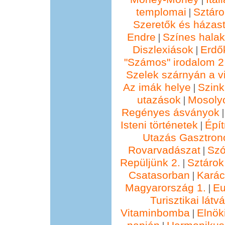
templomai
Sztáro
|
Szeretők és házast
Endre
Színes hala
|
Diszlexiások
Erdő
|
"Számos" irodalom 2
Szelek szárnyán a vi
Az imák helye
Szin
|
utazások
Mosolyo
|
Regényes ásványok
Isteni történetek
Épí
|
Utazás Gasztro
Rovarvadászat
Szó
|
Repüljünk 2.
Sztárok
|
Csatasorban
Kará
|
Magyarország 1.
Eu
|
Turisztikai lát
Vitaminbomba
Elnök
|