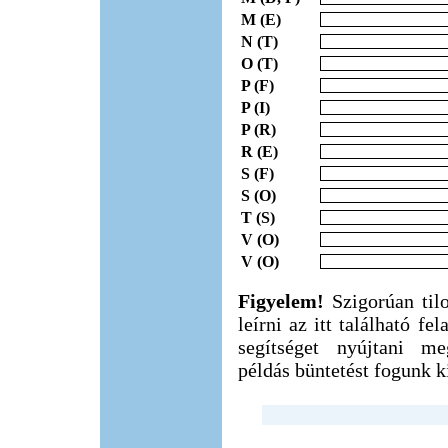
M (E)
N (T)
O (T)
P (F)
P (I)
P (R)
R (E)
S (F)
S (O)
T (S)
V (O)
V (O)
Figyelem!
Szigorúan til
leírni az itt található f
segítséget nyújtani m
példás büntetést fogunk ki