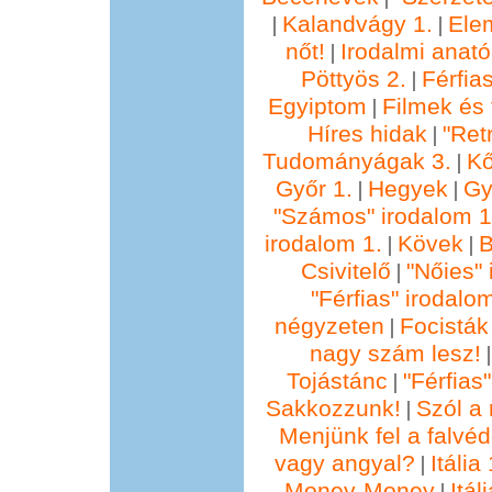
Kalandvágy 1.
Ele
|
|
nőt!
Irodalmi anató
|
Pöttyös 2.
Férfia
|
Egyiptom
Filmek és 
|
Híres hidak
"Ret
|
Tudományágak 3.
Kő
|
Győr 1.
Hegyek
Gy
|
|
"Számos" irodalom 1
irodalom 1.
Kövek
B
|
|
Csivitelő
"Nőies" 
|
"Férfias" irodalo
négyzeten
Focisták
|
nagy szám lesz!
Tojástánc
"Férfias
|
Sakkozzunk!
Szól a 
|
Menjünk fel a falvéd
vagy angyal?
Itália 
|
Money-Money
Itál
|