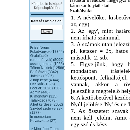
ráadásul a rendszer megjegyzi a 
Küldj be te is képet!
bármikor folytathatod.
Képeslapküldés
Szabályok:
1. A névelőket kisbetűve
Keresés az oldalon:
az, egy)
2. Az 'egy', mint határ
nem írható számmal.
3. A számok után jelezzü
Friss fórum:
pl. kétszer = 2x, hatos
Feladványok (17844)
Gratulációk
második=2. stb.
(eredmények) (5099)
5. Figyeljünk, hogy h
asszogramma (1938)
Tőlem Nektek (12588)
mondatban írásjel
Betűtészta (3342)
Játékok (2986)
kettőspont, felkiáltójel,
A nap képe (4344)
vannak, akkor a röv
Heti kvíz (1395)
Foci VB 2026 (150)
jelezzük a megfelelő hel
Admin (440)
Ki mondta? (315)
6. A kettősbetűvel kezdő
Találkozó (7073)
Nyúl jelölése 'Ny' és ne 
A hét kérdése (2052)
Szívből szóló versek
7. Az összetett szavak
(1277)
nem kell jelölni. Amit
In memoriam
Kuvaszkusz (27)
egy szó és kész.
> Még több fórum