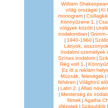
William Shakespear
világ országai
Ki 
|
monogram
Csillagké
|
Könnyűzene 1.
Csa
|
völgyek között
Ural
|
irodalomban
Grimm
|
1940-1960
Száll
|
|
Lányok, asszonyok
Irodalmi személyek 
Színes irodalom
Szál
|
Rég volt 1.
Könnyűz
|
Ez itt a reklám hely
Múzsák, feleségek
|
fehéren
Világhírű e
|
Latin 2.
Állati növé
|
|
Mesterség és irodal
|
filmek
Agatha Chr
|
idézetek
Száguldók
|