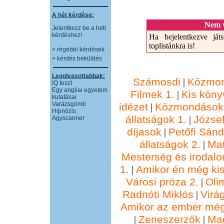
A hét kérdése:
Nem v
Jelentkezz be a heti
kérdéshez!
Ha bejelentkezve játs
toplistánkra is!
> régebbi kérdések
> kérdés beküldés
Legolvasottabbak:
Számosdi
Közmon
|
IQ teszt
Egy angliai egyetem
Filmek 1.
Kis köny
|
kutatásai
Varázsgömb
idézet
Közmondások 
|
Hipnózis
állatságok 1.
József
|
Agyscanner
díjasok
Petőfi Sánd
|
állatságok 2.
Ma
|
Mesterség és irodalo
1.
Amikor én még kis
|
Városi próza 2.
Oli
|
Radnóti Miklós
Virá
|
Amikor az ember még
Zeneszerzők
Ma
|
|