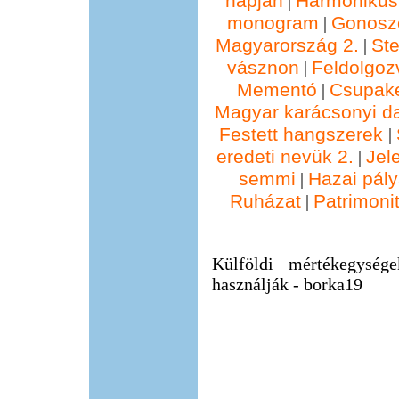
napján
Harmonikus
|
monogram
Gonosz
|
Magyarország 2.
St
|
vásznon
Feldolgoz
|
Mementó
Csupak
|
Magyar karácsonyi d
Festett hangszerek
|
eredeti nevük 2.
Jel
|
semmi
Hazai pál
|
Ruházat
Patrimonit
|
Külföldi mértékegység
használják - borka19