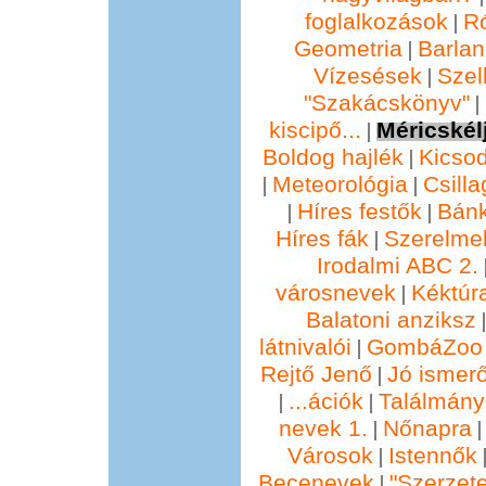
foglalkozások
R
|
Geometria
Barla
|
Vízesések
Szel
|
"Szakácskönyv"
|
kiscipő...
Méricskél
|
Boldog hajlék
Kicsod
|
Meteorológia
Csill
|
|
Híres festők
Bánk
|
|
Híres fák
Szerelmek
|
Irodalmi ABC 2.
városnevek
Kéktúra
|
Balatoni anziksz
látnivalói
GombáZoo 
|
Rejtő Jenő
Jó ismer
|
...ációk
Találmány
|
|
nevek 1.
Nőnapra
|
Városok
Istennők
|
Becenevek
"Szerzete
|