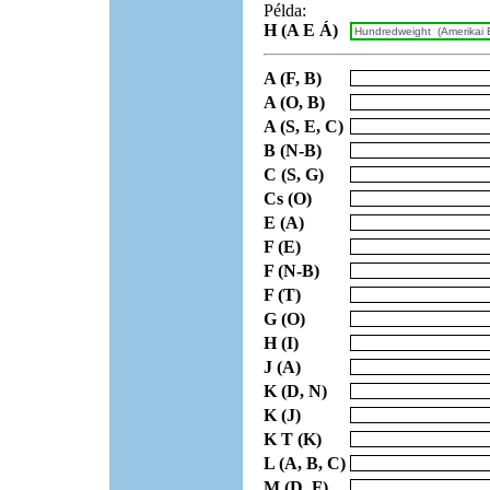
Példa:
H (A E Á)
A (F, B)
A (O, B)
A (S, E, C)
B (N-B)
C (S, G)
Cs (O)
E (A)
F (E)
F (N-B)
F (T)
G (O)
H (I)
J (A)
K (D, N)
K (J)
K T (K)
L (A, B, C)
M (D, F)