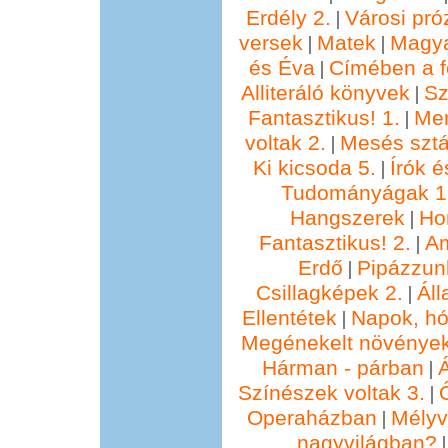
Erdély 2.
Városi pró
|
versek
Matek
Magya
|
|
és Éva
Címében a f
|
Alliteráló könyvek
Sz
|
Fantasztikus! 1.
Me
|
voltak 2.
Mesés sztá
|
Ki kicsoda 5.
Írók é
|
Tudományágak 1
Hangszerek
Ho
|
Fantasztikus! 2.
Am
|
Erdő
Pipázzunk
|
Csillagképek 2.
Áll
|
Ellentétek
Napok, hó
|
Megénekelt növénye
Hárman - párban
Á
|
Színészek voltak 3.
|
Operaházban
Mélyv
|
nagyvilágban?