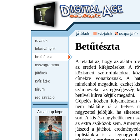
játékok:
kvízjáték
csapatjáték
rovatok
Betűtészta
feladványok
betűtészta
A feladat az, hogy az alábbi rövi
asszogramma
az eredeti kifejezéseket. A röv
közismert szófordulatokra, k
játékok
címekre vonatkoznak. A hatá
kvízjáték
mindenhol megadtuk, ezeket kisb
számneveket az egységesség k
fórum
betűvel kiírva kérjük megadni.
regisztráció
Gépelés közben folyamatosan e
nem találtál-e rá a helyes m
négyzettel jelöljük, ha sikeres
A mai nap képe
sort. A kis és nagybetűk nem s
az extra szóközök sem. Amenny
játszod a játékot, eredményedd
toplistánkra is a legnagyob