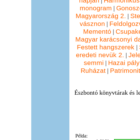
napján
Harmonikus
|
monogram
Gonosz
|
Magyarország 2.
St
|
vásznon
Feldolgoz
|
Mementó
Csupak
|
Magyar karácsonyi d
Festett hangszerek
|
eredeti nevük 2.
Jel
|
semmi
Hazai pál
|
Ruházat
Patrimonit
|
Észbontó könyvtárak és le
Példa: