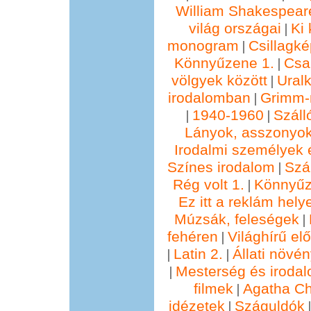
William Shakespear
világ országai
Ki 
|
monogram
Csillagké
|
Könnyűzene 1.
Csa
|
völgyek között
Ural
|
irodalomban
Grimm
|
1940-1960
Száll
|
|
Lányok, asszonyok
Irodalmi személyek 
Színes irodalom
Szál
|
Rég volt 1.
Könnyűz
|
Ez itt a reklám hely
Múzsák, feleségek
|
fehéren
Világhírű e
|
Latin 2.
Állati növé
|
|
Mesterség és irodal
|
filmek
Agatha Chr
|
idézetek
Száguldók
|