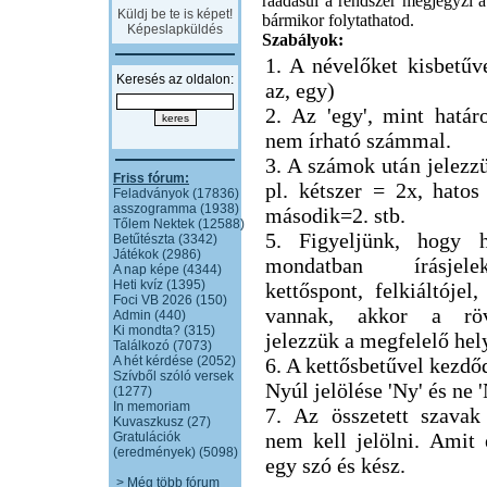
ráadásul a rendszer megjegyzi a 
Küldj be te is képet!
bármikor folytathatod.
Képeslapküldés
Szabályok:
1. A névelőket kisbetűve
Keresés az oldalon:
az, egy)
2. Az 'egy', mint határ
nem írható számmal.
3. A számok után jelezzü
Friss fórum:
pl. kétszer = 2x, hatos
Feladványok (17836)
asszogramma (1938)
második=2. stb.
Tőlem Nektek (12588)
5. Figyeljünk, hogy h
Betűtészta (3342)
Játékok (2986)
mondatban írásjel
A nap képe (4344)
Heti kvíz (1395)
kettőspont, felkiáltójel,
Foci VB 2026 (150)
vannak, akkor a röv
Admin (440)
Ki mondta? (315)
jelezzük a megfelelő hel
Találkozó (7073)
A hét kérdése (2052)
6. A kettősbetűvel kezdő
Szívből szóló versek
Nyúl jelölése 'Ny' és ne 
(1277)
In memoriam
7. Az összetett szavak
Kuvaszkusz (27)
nem kell jelölni. Amit
Gratulációk
(eredmények) (5098)
egy szó és kész.
> Még több fórum