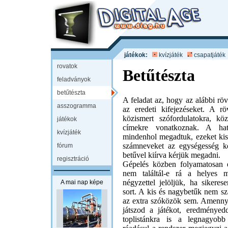
játékok:
kvízjáték
csapatjáték
rovatok
Betűtészta
feladványok
betűtészta
A feladat az, hogy az alábbi rövi
asszogramma
az eredeti kifejezéseket. A röv
közismert szófordulatokra, k
játékok
címekre vonatkoznak. A hatá
kvízjáték
mindenhol megadtuk, ezeket kisb
számneveket az egységesség k
fórum
betűvel kiírva kérjük megadni.
regisztráció
Gépelés közben folyamatosan e
nem találtál-e rá a helyes m
négyzettel jelöljük, ha sikeres
A mai nap képe
sort. A kis és nagybetűk nem s
az extra szóközök sem. Amenny
játszod a játékot, eredményedd
toplistánkra is a legnagyob