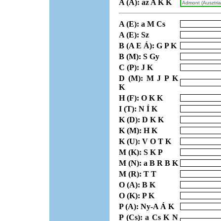
A (A): az A K K
A (E): a M Cs
A (E): Sz
B (A E Á): G P K
B (M): S Gy
C (P): J K
D (M): M J P K
K
H (F): O K K
I (T): N Í K
K (D): D K K
K (M): H K
K (U): V O T K
M (K): S K P
M (N): a B R B K
M (R): T T
O (A): B K
O (K): P K
P (A): Ny-A Á K
P (Cs): a Cs K N