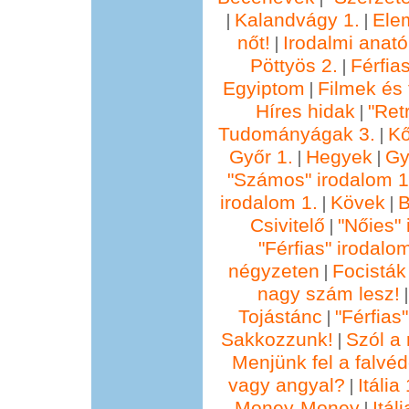
Kalandvágy 1.
Ele
|
|
nőt!
Irodalmi anató
|
Pöttyös 2.
Férfia
|
Egyiptom
Filmek és 
|
Híres hidak
"Ret
|
Tudományágak 3.
Kő
|
Győr 1.
Hegyek
Gy
|
|
"Számos" irodalom 1
irodalom 1.
Kövek
B
|
|
Csivitelő
"Nőies" 
|
"Férfias" irodalo
négyzeten
Focisták
|
nagy szám lesz!
Tojástánc
"Férfias
|
Sakkozzunk!
Szól a 
|
Menjünk fel a falvéd
vagy angyal?
Itália 
|
Money-Money
Itáli
|