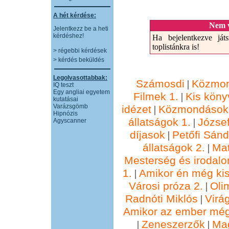
A hét kérdése:
Nem v
Jelentkezz be a heti
kérdéshez!
Ha bejelentkezve játs
toplistánkra is!
> régebbi kérdések
> kérdés beküldés
Legolvasottabbak:
Számosdi
Közmon
|
IQ teszt
Egy angliai egyetem
Filmek 1.
Kis köny
|
kutatásai
Varázsgömb
idézet
Közmondások 
|
Hipnózis
állatságok 1.
József
|
Agyscanner
díjasok
Petőfi Sánd
|
állatságok 2.
Ma
|
Mesterség és irodalo
1.
Amikor én még kis
|
Városi próza 2.
Oli
|
Radnóti Miklós
Virá
|
Amikor az ember még
Zeneszerzők
Ma
|
|