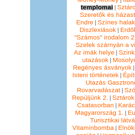
templomai
Sztár
|
Szeretők és házast
Endre
Színes hala
|
Diszlexiások
Erdő
|
"Számos" irodalom 2
Szelek szárnyán a vi
Az imák helye
Szin
|
utazások
Mosolyo
|
Regényes ásványok
Isteni történetek
Épí
|
Utazás Gasztro
Rovarvadászat
Szó
|
Repüljünk 2.
Sztárok
|
Csatasorban
Kará
|
Magyarország 1.
Eu
|
Turisztikai lát
Vitaminbomba
Elnök
|