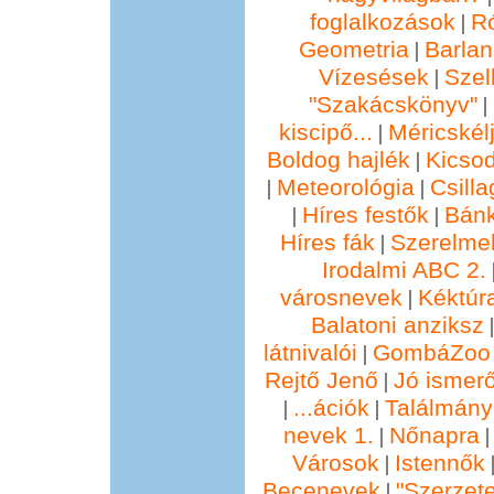
foglalkozások
R
|
Geometria
Barla
|
Vízesések
Szel
|
"Szakácskönyv"
|
kiscipő...
Méricskél
|
Boldog hajlék
Kicsod
|
Meteorológia
Csill
|
|
Híres festők
Bánk
|
|
Híres fák
Szerelmek
|
Irodalmi ABC 2.
városnevek
Kéktúra
|
Balatoni anziksz
látnivalói
GombáZoo 
|
Rejtő Jenő
Jó ismer
|
...ációk
Találmány
|
|
nevek 1.
Nőnapra
|
Városok
Istennők
|
Becenevek
"Szerzete
|