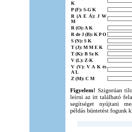
K
P (F): S-G K
R (A E Á): J W
M
R (O): A K
R de J (B): K P O
S (N): S K
T (J): M M E K
T (K): B Sz K
V (L): Z-K
V (V): V A K és
A L
Z (M): C M
Figyelem!
Szigorúan til
leírni az itt található f
segítséget nyújtani m
példás büntetést fogunk ki