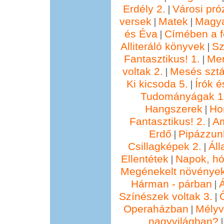
Erdély 2.
Városi pró
|
versek
Matek
Magya
|
|
és Éva
Címében a f
|
Alliteráló könyvek
Sz
|
Fantasztikus! 1.
Me
|
voltak 2.
Mesés sztá
|
Ki kicsoda 5.
Írók é
|
Tudományágak 1
Hangszerek
Ho
|
Fantasztikus! 2.
Am
|
Erdő
Pipázzunk
|
Csillagképek 2.
Áll
|
Ellentétek
Napok, hó
|
Megénekelt növénye
Hárman - párban
Á
|
Színészek voltak 3.
|
Operaházban
Mélyv
|
nagyvilágban?