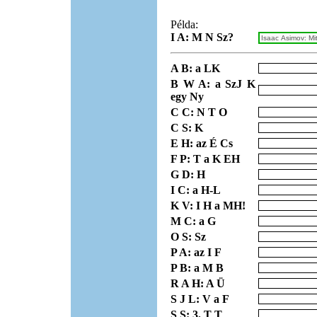
Példa:
I A: M N Sz?
A B: a LK
B W A: a SzJ K
egy Ny
C C: N T O
C S: K
E H: az É Cs
F P: T a K EH
G D: H
I C: a H-L
K V: I H a MH!
M C: a G
O S: Sz
P A: az I F
P B: a M B
R A H: A Ü
S J L: V a F
S S: 3. T T