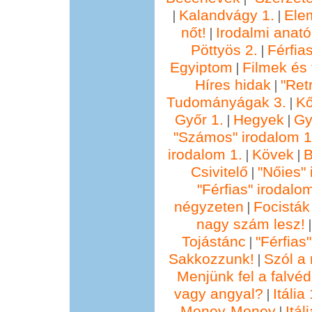
Kalandvágy 1.
Ele
|
|
nőt!
Irodalmi anató
|
Pöttyös 2.
Férfia
|
Egyiptom
Filmek és 
|
Híres hidak
"Ret
|
Tudományágak 3.
Kő
|
Győr 1.
Hegyek
Gy
|
|
"Számos" irodalom 1
irodalom 1.
Kövek
B
|
|
Csivitelő
"Nőies" 
|
"Férfias" irodalo
négyzeten
Focisták
|
nagy szám lesz!
Tojástánc
"Férfias
|
Sakkozzunk!
Szól a 
|
Menjünk fel a falvéd
vagy angyal?
Itália 
|
Money-Money
Itál
|