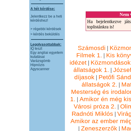
A hét kérdése:
Nem v
Jelentkezz be a heti
kérdéshez!
Ha bejelentkezve játs
toplistánkra is!
> régebbi kérdések
> kérdés beküldés
Legolvasottabbak:
Számosdi
Közmon
|
IQ teszt
Egy angliai egyetem
Filmek 1.
Kis köny
|
kutatásai
Varázsgömb
idézet
Közmondások 
|
Hipnózis
állatságok 1.
József
|
Agyscanner
díjasok
Petőfi Sánd
|
állatságok 2.
Ma
|
Mesterség és irodalo
1.
Amikor én még kis
|
Városi próza 2.
Oli
|
Radnóti Miklós
Virá
|
Amikor az ember még
Zeneszerzők
Ma
|
|