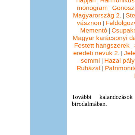
napján
Harmonikus
|
monogram
Gonosz
|
Magyarország 2.
St
|
vásznon
Feldolgoz
|
Mementó
Csupak
|
Magyar karácsonyi d
Festett hangszerek
|
eredeti nevük 2.
Jel
|
semmi
Hazai pál
|
Ruházat
Patrimonit
|
További kalandozáso
birodalmában.