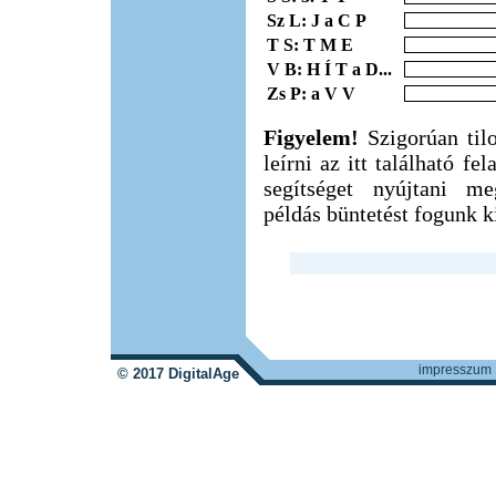
Sz L: J a C P
T S: T M E
V B: H Í T a D...
Zs P: a V V
Figyelem!
Szigorúan til
leírni az itt található f
segítséget nyújtani m
példás büntetést fogunk ki
impresszum
© 2017 DigitalAge