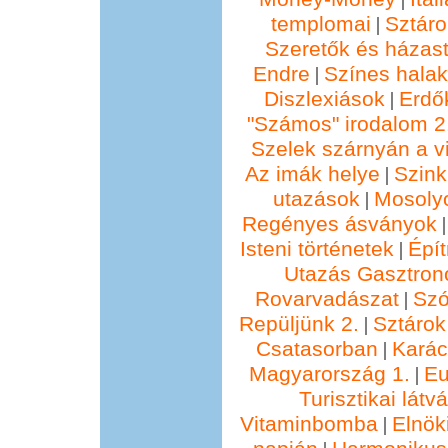
templomai
Sztáro
|
Szeretők és házast
Endre
Színes hala
|
Diszlexiások
Erdő
|
"Számos" irodalom 2
Szelek szárnyán a vi
Az imák helye
Szin
|
utazások
Mosolyo
|
Regényes ásványok
Isteni történetek
Épí
|
Utazás Gasztro
Rovarvadászat
Szó
|
Repüljünk 2.
Sztárok
|
Csatasorban
Kará
|
Magyarország 1.
Eu
|
Turisztikai lát
Vitaminbomba
Elnök
|