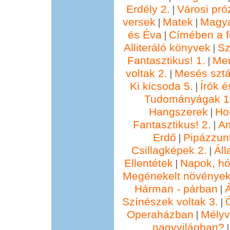
Erdély 2.
Városi pró
|
versek
Matek
Magya
|
|
és Éva
Címében a f
|
Alliteráló könyvek
Sz
|
Fantasztikus! 1.
Me
|
voltak 2.
Mesés sztá
|
Ki kicsoda 5.
Írók é
|
Tudományágak 1
Hangszerek
Ho
|
Fantasztikus! 2.
Am
|
Erdő
Pipázzunk
|
Csillagképek 2.
Áll
|
Ellentétek
Napok, hó
|
Megénekelt növénye
Hárman - párban
Á
|
Színészek voltak 3.
|
Operaházban
Mélyv
|
nagyvilágban?