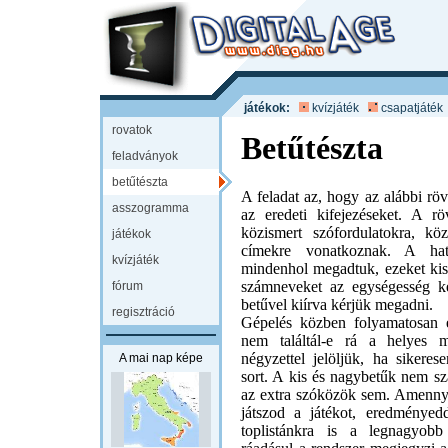
játékok:
kvízjáték
csapatjáték
rovatok
Betűtészta
feladványok
betűtészta
A feladat az, hogy az alábbi rövi
asszogramma
az eredeti kifejezéseket. A röv
közismert szófordulatokra, k
játékok
címekre vonatkoznak. A hatá
kvízjáték
mindenhol megadtuk, ezeket kisb
számneveket az egységesség k
fórum
betűvel kiírva kérjük megadni.
regisztráció
Gépelés közben folyamatosan e
nem találtál-e rá a helyes m
négyzettel jelöljük, ha sikeres
A mai nap képe
sort. A kis és nagybetűk nem s
az extra szóközök sem. Amenny
játszod a játékot, eredményedd
toplistánkra is a legnagyob