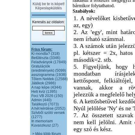
ráadásul a rendszer megjegyzi a 
Küldj be te is képet!
bármikor folytathatod.
Képeslapküldés
Szabályok:
1. A névelőket kisbetűve
Keresés az oldalon:
az, egy)
2. Az 'egy', mint határ
nem írható számmal.
3. A számok után jelezzü
Friss fórum:
pl. kétszer = 2x, hatos
Ki mondta? (318)
Betűtészta (3346)
második=2. stb.
Feladványok (17849)
5. Figyeljünk, hogy h
Gratulációk
(eredmények) (5099)
mondatban írásjel
asszogramma (1938)
Tőlem Nektek (12588)
kettőspont, felkiáltójel,
Játékok (2986)
vannak, akkor a röv
A nap képe (4344)
Heti kvíz (1395)
jelezzük a megfelelő hel
Foci VB 2026 (150)
Admin (440)
6. A kettősbetűvel kezdő
Találkozó (7073)
Nyúl jelölése 'Ny' és ne 
A hét kérdése (2052)
Szívből szóló versek
7. Az összetett szavak
(1277)
nem kell jelölni. Amit
In memoriam
Kuvaszkusz (27)
egy szó és kész.
> Még több fórum