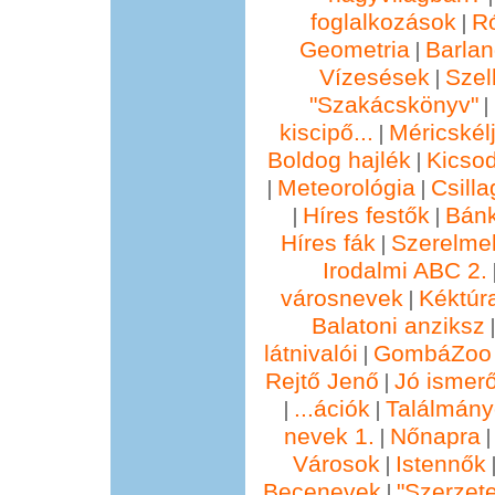
foglalkozások
R
|
Geometria
Barla
|
Vízesések
Szel
|
"Szakácskönyv"
|
kiscipő...
Méricskél
|
Boldog hajlék
Kicsod
|
Meteorológia
Csill
|
|
Híres festők
Bánk
|
|
Híres fák
Szerelmek
|
Irodalmi ABC 2.
városnevek
Kéktúra
|
Balatoni anziksz
látnivalói
GombáZoo 
|
Rejtő Jenő
Jó ismer
|
...ációk
Találmány
|
|
nevek 1.
Nőnapra
|
Városok
Istennők
|
Becenevek
"Szerzete
|