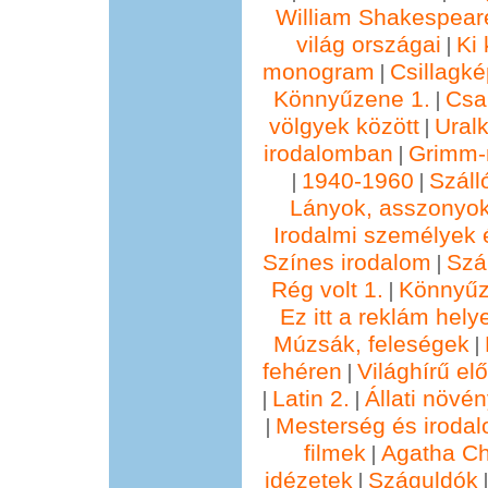
William Shakespear
világ országai
Ki 
|
monogram
Csillagké
|
Könnyűzene 1.
Csa
|
völgyek között
Ural
|
irodalomban
Grimm
|
1940-1960
Száll
|
|
Lányok, asszonyok
Irodalmi személyek 
Színes irodalom
Szál
|
Rég volt 1.
Könnyűz
|
Ez itt a reklám hely
Múzsák, feleségek
|
fehéren
Világhírű e
|
Latin 2.
Állati növé
|
|
Mesterség és irodal
|
filmek
Agatha Chr
|
idézetek
Száguldók
|