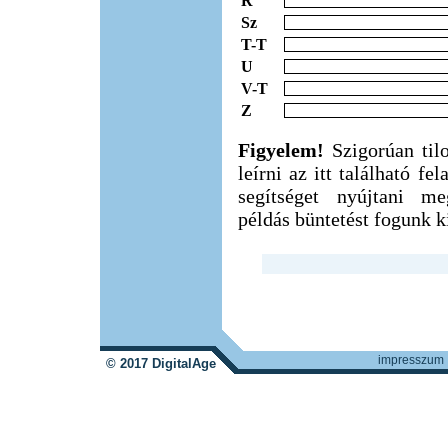
R
Sz
T-T
U
V-T
Z
Figyelem!
Szigorúan til
leírni az itt található f
segítséget nyújtani m
példás büntetést fogunk ki
impresszum
© 2017 DigitalAge