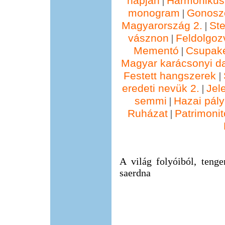
napján
Harmonikus
|
monogram
Gonosz
|
Magyarország 2.
St
|
vásznon
Feldolgoz
|
Mementó
Csupak
|
Magyar karácsonyi d
Festett hangszerek
|
eredeti nevük 2.
Jel
|
semmi
Hazai pál
|
Ruházat
Patrimonit
|
A világ folyóiból, tenge
saerdna