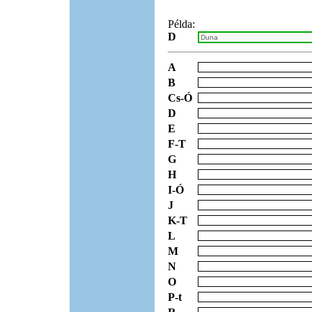
Példa:
D
A
B
Cs-Ó
D
E
F-T
G
H
I-Ó
J
K-T
L
M
N
O
P-t