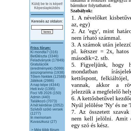
ráadásul a rendszer megjegyzi a 
Küldj be te is képet!
bármikor folytathatod.
Képeslapküldés
Szabályok:
1. A névelőket kisbetűve
Keresés az oldalon:
az, egy)
2. Az 'egy', mint határ
nem írható számmal.
3. A számok után jelezzü
Friss fórum:
pl. kétszer = 2x, hatos
Ki mondta? (316)
Betűtészta (3346)
második=2. stb.
Feladványok (17849)
5. Figyeljünk, hogy h
Gratulációk
(eredmények) (5099)
mondatban írásjel
asszogramma (1938)
Tőlem Nektek (12588)
kettőspont, felkiáltójel,
Játékok (2986)
vannak, akkor a röv
A nap képe (4344)
Heti kvíz (1395)
jelezzük a megfelelő hel
Foci VB 2026 (150)
Admin (440)
6. A kettősbetűvel kezdő
Találkozó (7073)
Nyúl jelölése 'Ny' és ne 
A hét kérdése (2052)
Szívből szóló versek
7. Az összetett szavak
(1277)
nem kell jelölni. Amit
In memoriam
Kuvaszkusz (27)
egy szó és kész.
> Még több fórum