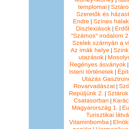
templomai
Sztáro
|
Szeretők és házast
Endre
Színes hala
|
Diszlexiások
Erdő
|
"Számos" irodalom 2
Szelek szárnyán a vi
Az imák helye
Szin
|
utazások
Mosolyo
|
Regényes ásványok
Isteni történetek
Épí
|
Utazás Gasztro
Rovarvadászat
Szó
|
Repüljünk 2.
Sztárok
|
Csatasorban
Kará
|
Magyarország 1.
Eu
|
Turisztikai lát
Vitaminbomba
Elnök
|