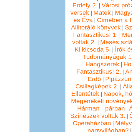
Erdély 2.
Városi pró
|
versek
Matek
Magya
|
|
és Éva
Címében a f
|
Alliteráló könyvek
Sz
|
Fantasztikus! 1.
Me
|
voltak 2.
Mesés sztá
|
Ki kicsoda 5.
Írók é
|
Tudományágak 1
Hangszerek
Ho
|
Fantasztikus! 2.
Am
|
Erdő
Pipázzunk
|
Csillagképek 2.
Áll
|
Ellentétek
Napok, hó
|
Megénekelt növénye
Hárman - párban
Á
|
Színészek voltak 3.
|
Operaházban
Mélyv
|
nagyvilágban?