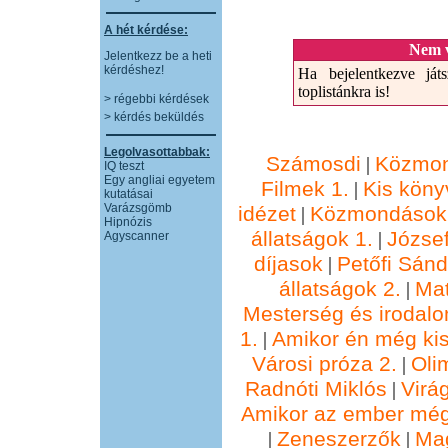
A hét kérdése:
Nem v
Jelentkezz be a heti
kérdéshez!
Ha bejelentkezve játs
toplistánkra is!
> régebbi kérdések
> kérdés beküldés
Legolvasottabbak:
Számosdi
Közmon
|
IQ teszt
Egy angliai egyetem
Filmek 1.
Kis köny
|
kutatásai
Varázsgömb
idézet
Közmondások 
|
Hipnózis
állatságok 1.
József
|
Agyscanner
díjasok
Petőfi Sánd
|
állatságok 2.
Ma
|
Mesterség és irodalo
1.
Amikor én még kis
|
Városi próza 2.
Oli
|
Radnóti Miklós
Virá
|
Amikor az ember még
Zeneszerzők
Ma
|
|