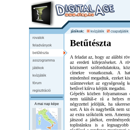
játékok:
kvízjáték
csapatjáték
rovatok
Betűtészta
feladványok
betűtészta
A feladat az, hogy az alábbi rövi
asszogramma
az eredeti kifejezéseket. A röv
közismert szófordulatokra, k
játékok
címekre vonatkoznak. A hatá
kvízjáték
mindenhol megadtuk, ezeket kisb
számneveket az egységesség k
fórum
betűvel kiírva kérjük megadni.
regisztráció
Gépelés közben folyamatosan e
nem találtál-e rá a helyes m
négyzettel jelöljük, ha sikeres
A mai nap képe
sort. A kis és nagybetűk nem s
az extra szóközök sem. Amenny
játszod a játékot, eredményedd
toplistánkra is a legnagyob