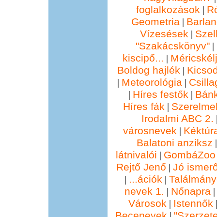
foglalkozások
R
|
Geometria
Barla
|
Vízesések
Szel
|
"Szakácskönyv"
|
kiscipő...
Méricskél
|
Boldog hajlék
Kicsod
|
Meteorológia
Csill
|
|
Híres festők
Bánk
|
|
Híres fák
Szerelmek
|
Irodalmi ABC 2.
városnevek
Kéktúra
|
Balatoni anziksz
látnivalói
GombáZoo 
|
Rejtő Jenő
Jó ismer
|
...ációk
Találmány
|
|
nevek 1.
Nőnapra
|
Városok
Istennők
|
Becenevek
"Szerzete
|