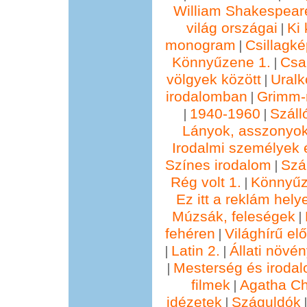
William Shakespear
világ országai
Ki 
|
monogram
Csillagké
|
Könnyűzene 1.
Csa
|
völgyek között
Ural
|
irodalomban
Grimm
|
1940-1960
Száll
|
|
Lányok, asszonyok
Irodalmi személyek 
Színes irodalom
Szál
|
Rég volt 1.
Könnyűz
|
Ez itt a reklám hely
Múzsák, feleségek
|
fehéren
Világhírű e
|
Latin 2.
Állati növé
|
|
Mesterség és irodal
|
filmek
Agatha Chr
|
idézetek
Száguldók
|