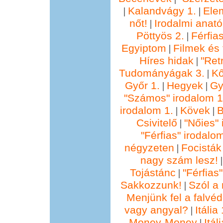
Kalandvágy 1.
Ele
|
|
nőt!
Irodalmi anató
|
Pöttyös 2.
Férfia
|
Egyiptom
Filmek és 
|
Híres hidak
"Ret
|
Tudományágak 3.
Kő
|
Győr 1.
Hegyek
Gy
|
|
"Számos" irodalom 1
irodalom 1.
Kövek
B
|
|
Csivitelő
"Nőies" 
|
"Férfias" irodalo
négyzeten
Focisták
|
nagy szám lesz!
Tojástánc
"Férfias
|
Sakkozzunk!
Szól a 
|
Menjünk fel a falvéd
vagy angyal?
Itália 
|
Money-Money
Itál
|