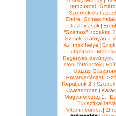
templomai
Sztáro
|
Szeretők és házast
Endre
Színes hala
|
Diszlexiások
Erdő
|
"Számos" irodalom 2
Szelek szárnyán a vi
Az imák helye
Szin
|
utazások
Mosolyo
|
Regényes ásványok
Isteni történetek
Épí
|
Utazás Gasztro
Rovarvadászat
Szó
|
Repüljünk 2.
Sztárok
|
Csatasorban
Kará
|
Magyarország 1.
Eu
|
Turisztikai lát
Vitaminbomba
Elnö
|