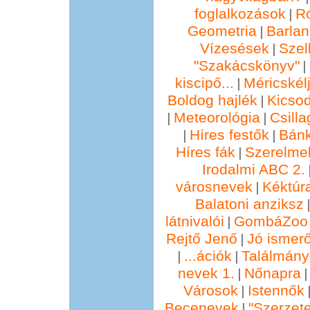
foglalkozások
R
|
Geometria
Barla
|
Vízesések
Szel
|
"Szakácskönyv"
|
kiscipő...
Méricskél
|
Boldog hajlék
Kicsod
|
Meteorológia
Csill
|
|
Híres festők
Bánk
|
|
Híres fák
Szerelmek
|
Irodalmi ABC 2.
városnevek
Kéktúra
|
Balatoni anziksz
látnivalói
GombáZoo 
|
Rejtő Jenő
Jó ismer
|
...ációk
Találmány
|
|
nevek 1.
Nőnapra
|
Városok
Istennők
|
Becenevek
"Szerzete
|