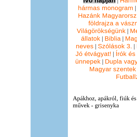
Ivó napján
Harmo
|
hármas monogram
Hazánk Magyarorsz
földrajza a vász
Világörökségünk
M
|
állatok
Biblia
Mag
|
|
neves
Szólások 3.
|
|
Jó étvágyat!
Írók és
|
ünnepek
Dupla vag
|
Magyar szentek
Futbal
Apákhoz, apákról, fiúk és
művek - grisenyka