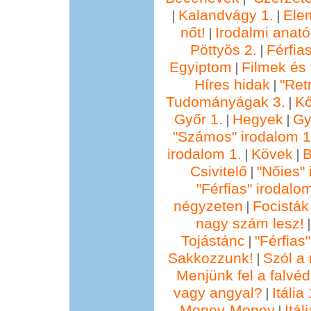
Kalandvágy 1.
Ele
|
|
nőt!
Irodalmi anató
|
Pöttyös 2.
Férfia
|
Egyiptom
Filmek és 
|
Híres hidak
"Ret
|
Tudományágak 3.
Kő
|
Győr 1.
Hegyek
Gy
|
|
"Számos" irodalom 1
irodalom 1.
Kövek
B
|
|
Csivitelő
"Nőies" 
|
"Férfias" irodalo
négyzeten
Focisták
|
nagy szám lesz!
Tojástánc
"Férfias
|
Sakkozzunk!
Szól a 
|
Menjünk fel a falvéd
vagy angyal?
Itália 
|
Money-Money
Itál
|