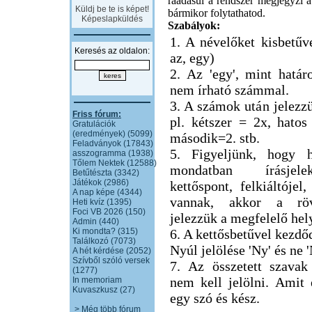
ráadásul a rendszer megjegyzi a 
Küldj be te is képet!
bármikor folytathatod.
Képeslapküldés
Szabályok:
1. A névelőket kisbetűve
Keresés az oldalon:
az, egy)
2. Az 'egy', mint határ
nem írható számmal.
3. A számok után jelezzü
Friss fórum:
pl. kétszer = 2x, hatos
Gratulációk
(eredmények) (5099)
második=2. stb.
Feladványok (17843)
5. Figyeljünk, hogy h
asszogramma (1938)
Tőlem Nektek (12588)
mondatban írásjel
Betűtészta (3342)
Játékok (2986)
kettőspont, felkiáltójel,
A nap képe (4344)
vannak, akkor a röv
Heti kvíz (1395)
Foci VB 2026 (150)
jelezzük a megfelelő hel
Admin (440)
Ki mondta? (315)
6. A kettősbetűvel kezdő
Találkozó (7073)
Nyúl jelölése 'Ny' és ne 
A hét kérdése (2052)
Szívből szóló versek
7. Az összetett szavak
(1277)
nem kell jelölni. Amit
In memoriam
Kuvaszkusz (27)
egy szó és kész.
> Még több fórum