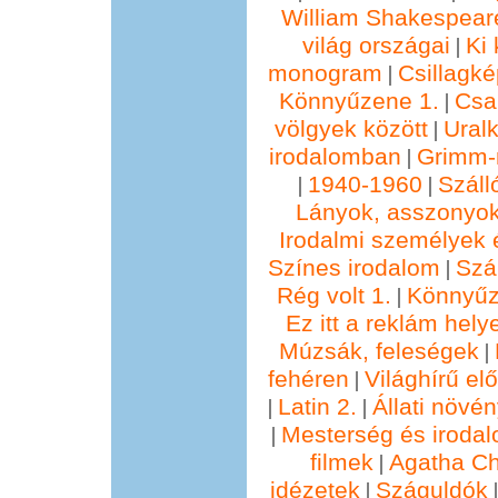
William Shakespear
világ országai
Ki 
|
monogram
Csillagké
|
Könnyűzene 1.
Csa
|
völgyek között
Ural
|
irodalomban
Grimm
|
1940-1960
Száll
|
|
Lányok, asszonyok
Irodalmi személyek 
Színes irodalom
Szál
|
Rég volt 1.
Könnyűz
|
Ez itt a reklám hely
Múzsák, feleségek
|
fehéren
Világhírű e
|
Latin 2.
Állati növé
|
|
Mesterség és irodal
|
filmek
Agatha Chr
|
idézetek
Száguldók
|