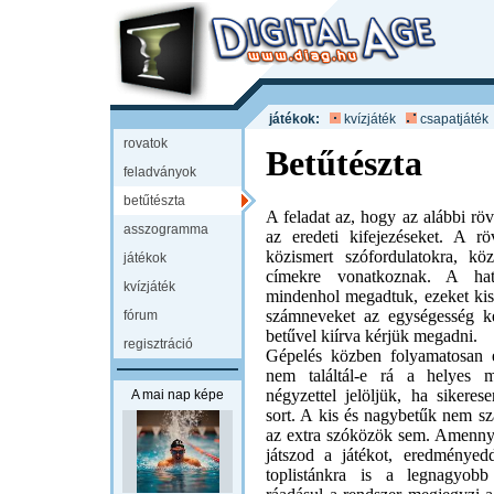
játékok:
kvízjáték
csapatjáték
rovatok
Betűtészta
feladványok
betűtészta
A feladat az, hogy az alábbi rövi
asszogramma
az eredeti kifejezéseket. A röv
közismert szófordulatokra, k
játékok
címekre vonatkoznak. A hatá
kvízjáték
mindenhol megadtuk, ezeket kisb
számneveket az egységesség k
fórum
betűvel kiírva kérjük megadni.
regisztráció
Gépelés közben folyamatosan e
nem találtál-e rá a helyes m
négyzettel jelöljük, ha sikeres
A mai nap képe
sort. A kis és nagybetűk nem s
az extra szóközök sem. Amenny
játszod a játékot, eredményedd
toplistánkra is a legnagyob