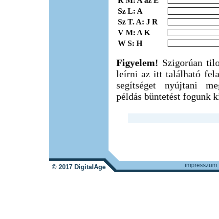
R M: A az É
Sz L: A
Sz T. A: J R
V M: A K
W S: H
Figyelem!
Szigorúan til
leírni az itt található f
segítséget nyújtani m
példás büntetést fogunk ki
impresszum
© 2017 DigitalAge