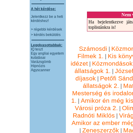
A hét kérdése:
Nem v
Jelentkezz be a heti
kérdéshez!
Ha bejelentkezve játs
toplistánkra is!
> régebbi kérdések
> kérdés beküldés
Legolvasottabbak:
Számosdi
Közmon
|
IQ teszt
Egy angliai egyetem
Filmek 1.
Kis köny
|
kutatásai
Varázsgömb
idézet
Közmondások 
|
Hipnózis
állatságok 1.
József
|
Agyscanner
díjasok
Petőfi Sánd
|
állatságok 2.
Ma
|
Mesterség és irodalo
1.
Amikor én még kis
|
Városi próza 2.
Oli
|
Radnóti Miklós
Virá
|
Amikor az ember még
Zeneszerzők
Ma
|
|