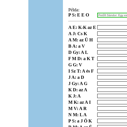
Példa:
P S: E E O
A E: K-K az E
A J: Cs K
A M: az Ü H
B A: a V
D Gy: A L
F M D: a K T
G G: V
I Sz T: A és F
J A: a D
J Gy: A G
K D: az A
K J: A
M K: az A I
M V: A R
N M: L A
P S: a J Ö K