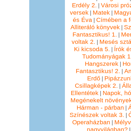
Erdély 2.
Városi pró
|
versek
Matek
Magya
|
|
és Éva
Címében a f
|
Alliteráló könyvek
Sz
|
Fantasztikus! 1.
Me
|
voltak 2.
Mesés sztá
|
Ki kicsoda 5.
Írók é
|
Tudományágak 1
Hangszerek
Ho
|
Fantasztikus! 2.
Am
|
Erdő
Pipázzunk
|
Csillagképek 2.
Áll
|
Ellentétek
Napok, hó
|
Megénekelt növénye
Hárman - párban
Á
|
Színészek voltak 3.
|
Operaházban
Mélyv
|
nagyvilágban?