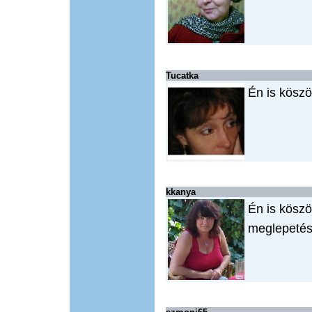
Tucatka
Én is kösz
kkanya
Én is köszö
meglepetés