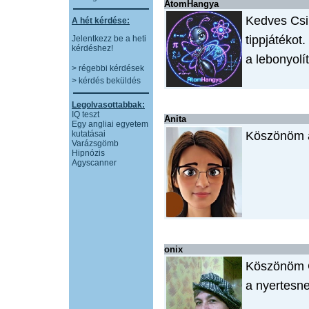
AtomHangya
Kedves Csi
A hét kérdése:
tippjátékot
Jelentkezz be a heti
kérdéshez!
a lebonyolí
> régebbi kérdések
> kérdés beküldés
Legolvasottabbak:
IQ teszt
Anita
Egy angliai egyetem
kutatásai
Köszönöm a
Varázsgömb
Hipnózis
Agyscanner
onix
Köszönöm C
a nyertesn