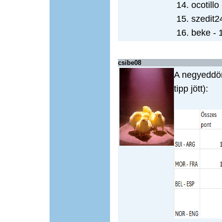
14. ocotillo
15. szedit2
16. beke - 
csibe08
A negyeddön
tipp jött):