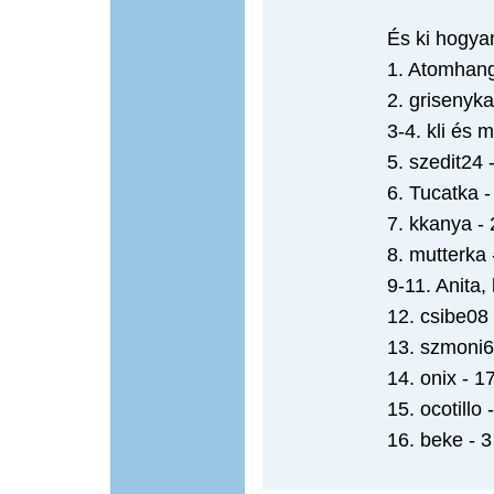
És ki hogya
1. Atomhang
2. grisenyka
3-4. kli és 
5. szedit24 
6. Tucatka -
7. kkanya - 
8. mutterka 
9-11. Anita,
12. csibe08 
13. szmoni6
14. onix - 1
15. ocotillo 
16. beke - 3