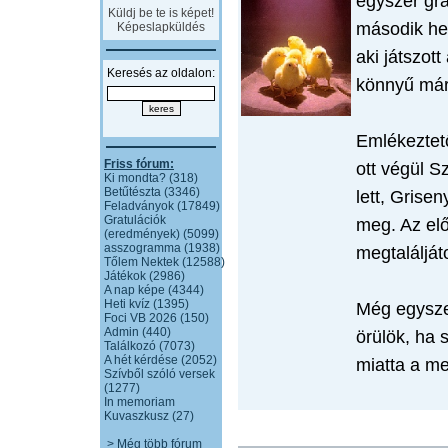
egyszer gra
Küldj be te is képet!
második he
Képeslapküldés
aki játszot
Keresés az oldalon:
könnyű már 
Emlékeztető
Friss fórum:
ott végül S
Ki mondta? (318)
Betűtészta (3346)
lett, Grise
Feladványok (17849)
Gratulációk
meg. Az el
(eredmények) (5099)
asszogramma (1938)
megtaláljá
Tőlem Nektek (12588)
Játékok (2986)
A nap képe (4344)
Heti kvíz (1395)
Még egyszer
Foci VB 2026 (150)
Admin (440)
örülök, ha 
Találkozó (7073)
A hét kérdése (2052)
miatta a m
Szívből szóló versek
(1277)
In memoriam
Kuvaszkusz (27)
> Még több fórum