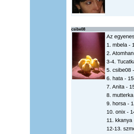
csibe08
Az egyenes
1. mbela - 
2. Atomhan
3-4. Tucatka
5. csibe08 
6. hata - 1
7. Anita - 1
8. mutterka
9. horsa - 
10. onix - 
11. kkanya 
12-13. szm