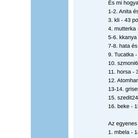
És mi hogya
1-2. Anita és
3. kli - 43 p
4. mutterka 
5-6. kkanya
7-8. hata és
9. Tucatka -
10. szmoni6
11. horsa - 
12. Atomhan
13-14. grise
15. szedit24
16. beke - 1
Az egyenes 
1. mbela - 