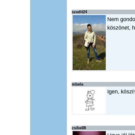
szedit24
Nem gondo
köszönet, h
mbela
Igen, köszi!
csibe08