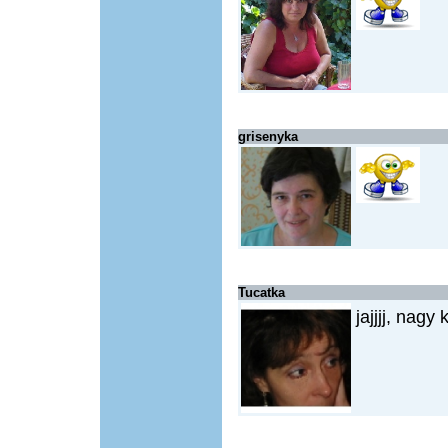
grisenyka
Tucatka
jajjjj, nagy k