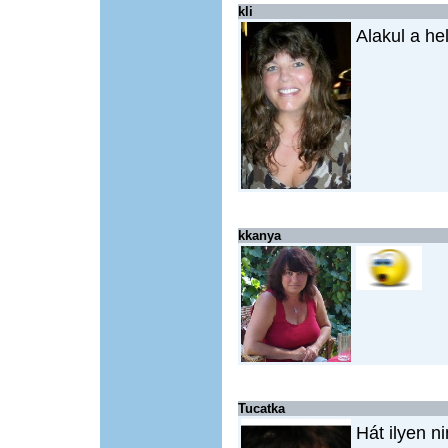
kli
Alakul a he
kkanya
Tucatka
Hát ilyen n