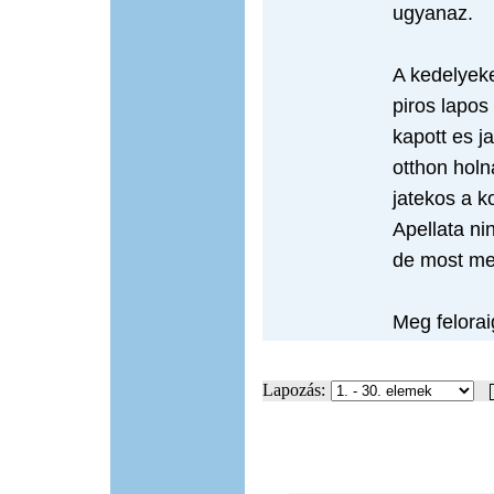
ugyanaz.
A kedelyeke
piros lapos
kapott es j
otthon holna
jatekos a 
Apellata ni
de most meg
Meg felorai
Lapozás: