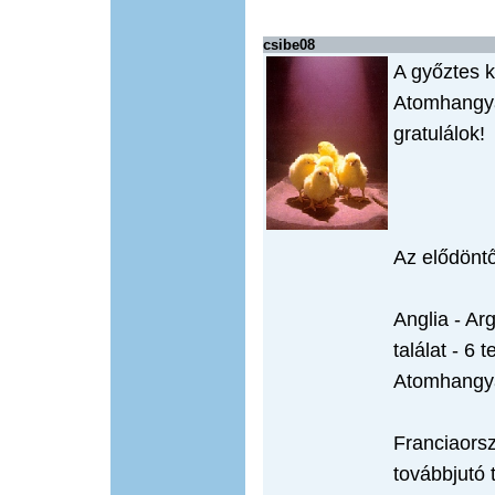
csibe08
A győztes k
Atomhangya
gratulálok!
Az elődönt
Anglia - Ar
találat - 6 t
Atomhangya
Franciaorsz
továbbjutó t