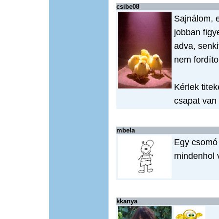
csibe08
Sajnálom, 
jobban figye
adva, senki
nem fordít
Kérlek titek
csapat van 
mbela
Egy csomó 
mindenhol 
kkanya