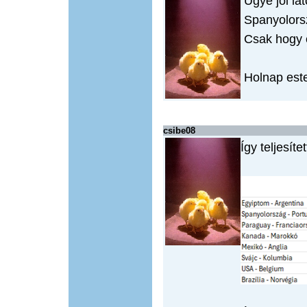
Ugye jól lá
Spanyolorsz
Csak hogy 
Holnap este
csibe08
Így teljesít