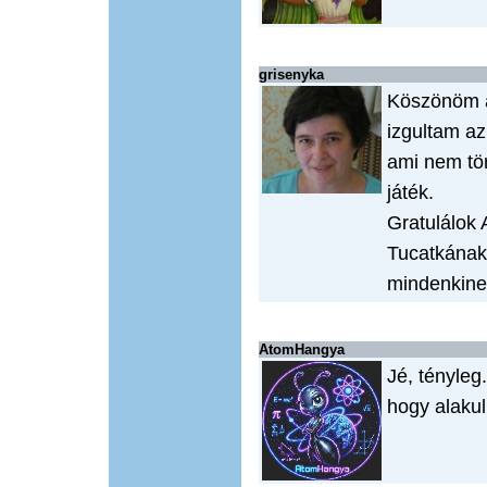
grisenyka
Köszönöm a 
izgultam az
ami nem tör
játék.
Gratulálok
Tucatkának 
mindenkinek,
AtomHangya
Jé, tényleg
hogy alakul