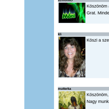
szmoni65
Köszönöm a
Grat. Mind
kli
Köszi a sz
mutterka
Köszönöm, 
Nagy munkád