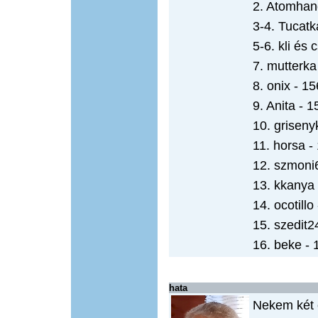
2. Atomhan
3-4. Tucatk
5-6. kli és 
7. mutterka
8. onix - 15
9. Anita - 1
10. griseny
11. horsa -
12. szmoni
13. kkanya 
14. ocotillo
15. szedit2
16. beke - 
hata
Nekem két 