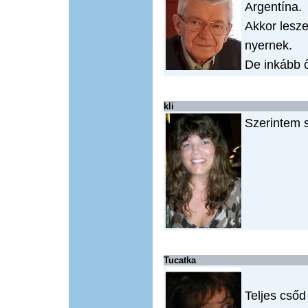
Argentína.
Akkor lesz
nyernek.
De inkább ő
kli
Szerintem 
Tucatka
Teljes cső