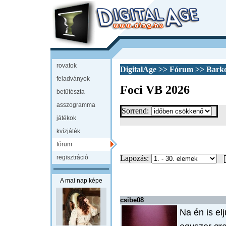
rovatok
DigitalAge
>>
Fórum
>>
Bark
feladványok
Foci VB 2026
betűtészta
asszogramma
Sorrend:
játékok
kvízjáték
fórum
regisztráció
Lapozás:
A mai nap képe
csibe08
Na én is e