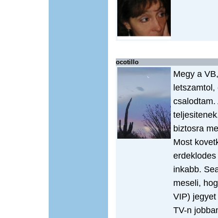
ocotillo
Megy a VB,
letszamtol
csalodtam. 
teljesitenek
biztosra men
Most kovet
erdeklodes
inkabb. Sea
meseli, ho
VIP) jegyet
TV-n jobban