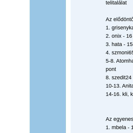
telitalálat
Az elődöntő
1. grisenyk
2. onix - 16
3. hata - 1
4. szmoni65
5-8. Atomha
pont
8. szedit24 
10-13. Anita
14-16. kli,
Az egyenes
1. mbela - 