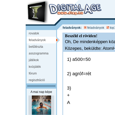
feladványok:
feladványok
top
rovatok
Beszéld el röviden!
feladványok
Oh, De mindenképpen köz
betűtészta
Közepes, beküldte: AtomH
asszogramma
1) a500=50
játékok
kvízjáték
2) agróf=rét
fórum
regisztráció
3)
A mai nap képe
+
A