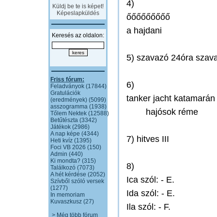
4)
Küldj be te is képet!
Képeslapküldés
őőőőőőőőő
a hajdani
Keresés az oldalon:
5) szavazó 24óra szav
Friss fórum:
6)
Feladványok (17844)
Gratulációk
tanker jacht katamarán
(eredmények) (5099)
asszogramma (1938)
____
hajósok réme
Tőlem Nektek (12588)
Betűtészta (3342)
Játékok (2986)
A nap képe (4344)
7) hitves III
Heti kvíz (1395)
Foci VB 2026 (150)
Admin (440)
Ki mondta? (315)
8)
Találkozó (7073)
A hét kérdése (2052)
Ica szól: - E.
Szívből szóló versek
(1277)
Ida szól: - E.
In memoriam
Kuvaszkusz (27)
Ila szól: - F.
> Még több fórum