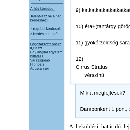
A hét kérdése:
9) katkatkatkatkatkatka
Jelentkezz be a heti
kérdéshez!
10) éra+(tantárgy-görö
> régebbi kérdések
> kérdés beküldés
11) gyökérzöldség sarab
Legolvasottabbak:
IQ teszt
Egy angliai egyetem
kutatásai
12)
Varázsgömb
Hipnózis
Cirrus Stratus
Agyscanner
___
vérszínű
Mik a megfejtések?
Darabonként 1 pont, 1
A beküldési határidő lejá