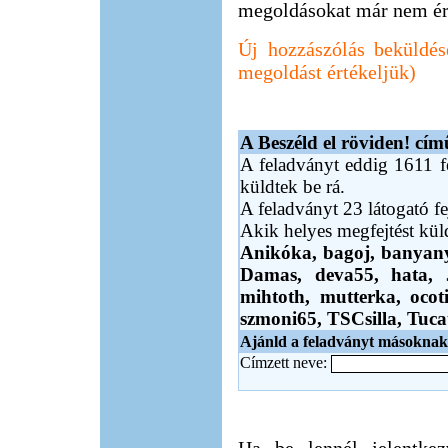
megoldásokat már nem ér
Új hozzászólás beküldés
megoldást értékeljük)
A Beszéld el röviden! cím
A feladványt eddig 1611 fe
küldtek be rá.
A feladványt 23 látogató fe
Akik helyes megfejtést kü
Anikóka,
bagoj,
banyan
Damas,
deva55,
hata,
mihtoth,
mutterka,
ocot
szmoni65,
TSCsilla,
Tuca
Ajánld a feladványt másoknak
Címzett neve: