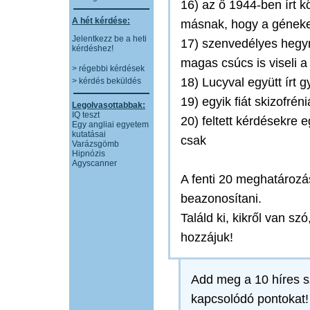
16) az ő 1944-ben írt k
A hét kérdése:
másnak, hogy a géneke
Jelentkezz be a heti
17) szenvedélyes hegy
kérdéshez!
magas csúcs is viseli a
> régebbi kérdések
18) Lucyval együtt írt 
> kérdés beküldés
19) egyik fiát skizofrén
Legolvasottabbak:
IQ teszt
20) feltett kérdésekre 
Egy angliai egyetem
kutatásai
csak
Varázsgömb
Hipnózis
Agyscanner
A fenti 20 meghatározás
beazonosítani.
Találd ki, kikről van sz
hozzájuk!
Add meg a 10 híres s
kapcsolódó pontokat!