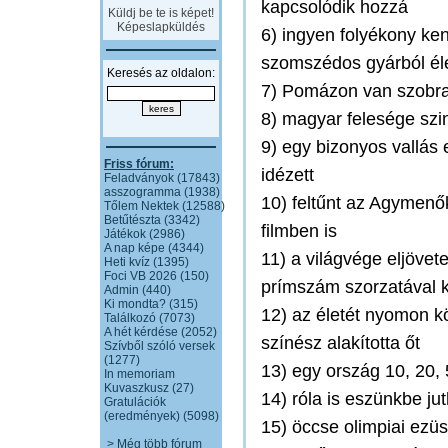
kapcsolódik hozzá
Küldj be te is képet!
Képeslapküldés
6) ingyen folyékony ke
szomszédos gyárból él
Keresés az oldalon:
7) Pomázon van szobra 
8) magyar felesége szin
9) egy bizonyos vallás
Friss fórum:
idézett
Feladványok (17843)
asszogramma (1938)
10) feltűnt az Agymenő
Tőlem Nektek (12588)
Betűtészta (3342)
filmben is
Játékok (2986)
A nap képe (4344)
11) a világvége eljövet
Heti kvíz (1395)
Foci VB 2026 (150)
prímszám szorzatával k
Admin (440)
Ki mondta? (315)
12) az életét nyomon kö
Találkozó (7073)
A hét kérdése (2052)
színész alakította őt
Szívből szóló versek
(1277)
13) egy ország 10, 20, 
In memoriam
Kuvaszkusz (27)
14) róla is eszünkbe ju
Gratulációk
(eredmények) (5098)
15) öccse olimpiai ezüs
> Még több fórum