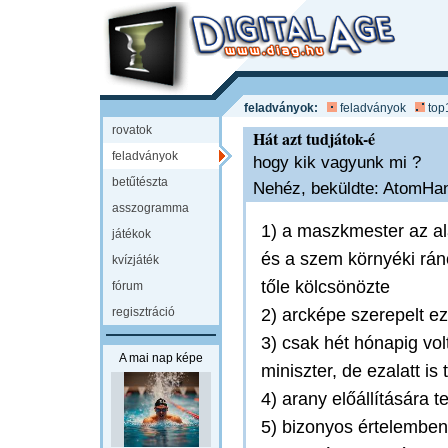
feladványok:
feladványok
top
rovatok
Hát azt tudjátok-é
feladványok
hogy kik vagyunk mi ?
betűtészta
Nehéz, beküldte: AtomHan
asszogramma
1) a maszkmester az al
játékok
és a szem környéki ránc
kvízjáték
tőle kölcsönözte
fórum
regisztráció
2) arcképe szerepelt e
3) csak hét hónapig vol
A mai nap képe
miniszter, de ezalatt is
4) arany előállítására t
5) bizonyos értelemben