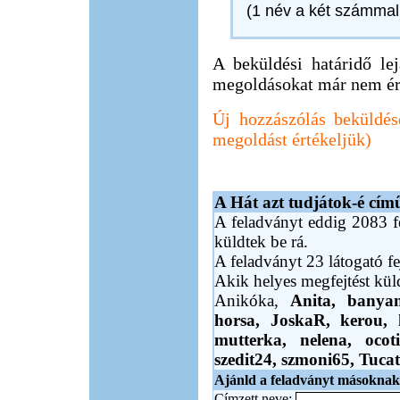
(1 név a két számmal 
A beküldési határidő lejá
megoldásokat már nem ér
Új hozzászólás beküldés
megoldást értékeljük)
A Hát azt tudjátok-é című
A feladványt eddig 2083 fe
küldtek be rá.
A feladványt 23 látogató fe
Akik helyes megfejtést kü
Anikóka,
Anita,
banya
horsa,
JoskaR,
kerou,
mutterka,
nelena,
ocot
szedit24,
szmoni65,
Tuca
Ajánld a feladványt másoknak
Címzett neve: