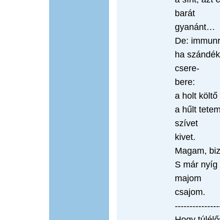
barát
gyanánt…
De: immunr
ha szándéko
csere-
bere:
a holt költő 
a hűlt tetem
szívet
kivet.
Magam, biz
S már nyíg
majom
csajom.
---------------
Hogy túlélő