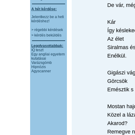
De vár, még
A hét kérdése:
Jelentkezz be a heti
kérdéshez!
Kár
Így késleke
> régebbi kérdések
> kérdés beküldés
Az élet
Legolvasottabbak:
Siralmas és
IQ teszt
Egy angliai egyetem
Enélkül.
kutatásai
Varázsgömb
Hipnózis
Agyscanner
Gigászi vá
Görcsök
Emésztik s 
Mostan hajol
Közel a láz
Akarod?
Remegve ny