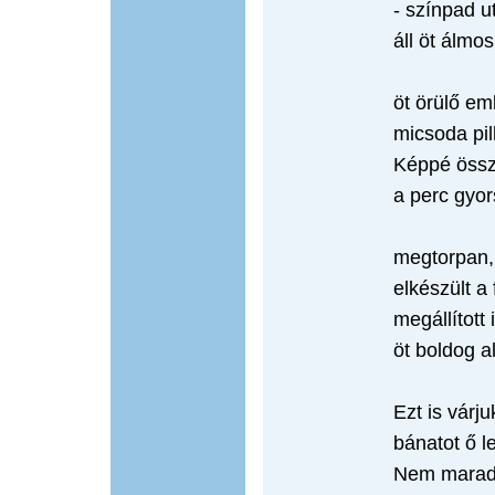
- színpad u
áll öt álmos
öt örülő em
micsoda pil
Képpé össz
a perc gyor
megtorpan, 
elkészült a 
megállított 
öt boldog a
Ezt is várju
bánatot ő l
Nem marad 