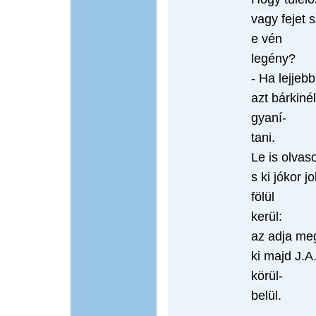
vagy fejet 
e vén
legény?
- Ha lejjeb
azt bárkiné
gyaní-
tani.
Le is olva
s ki jókor j
fölül
kerül:
az adja me
ki majd J.A
körül-
belül.