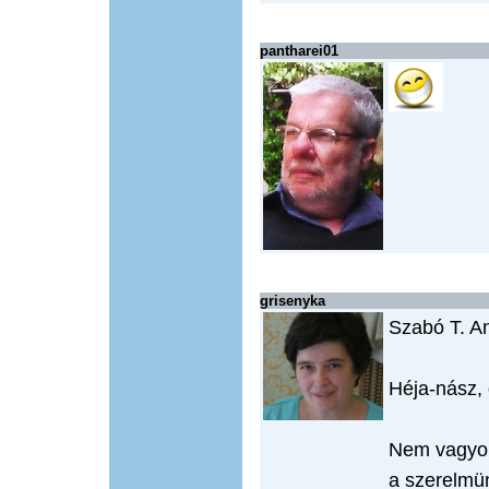
pantharei01
grisenyka
Szabó T. A
Héja-nász,
Nem vagyok 
a szerelmü