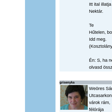
Itt ital illat
Nektár.
Te
Hűtelen, bo
Idd meg.
(Kosztolán
Én: S, ha 
olvasd össz
grisenyka
Weöres S
Utcasarkon
várok rám,
félórája