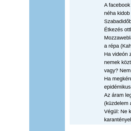
A facebook 
néha kidob 
Szabadidőbe
Étkezés ott
Mozzawebla
a répa (Kah
Ha videón z
nemek közt
vagy? Nem,
Ha megkér
epidémikus
Az áram leg
(küzdelem 
Végül: Ne k
karanténye