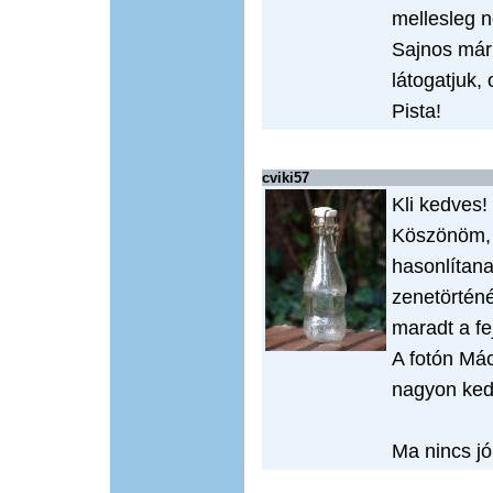
mellesleg n
Sajnos már
látogatjuk, 
Pista!
cviki57
Kli kedves!
Köszönöm, 
hasonlítan
zenetörténé
maradt a f
A fotón Mác
nagyon ked
Ma nincs jó