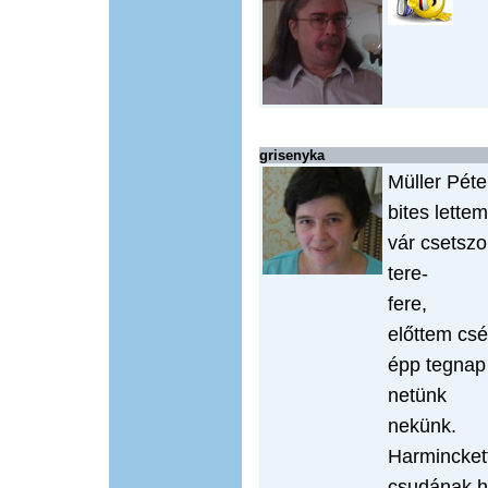
grisenyka
Müller Péte
bites lettem
vár csetsz
tere-
fere,
előttem csé
épp tegnap 
netünk
nekünk.
Harminckett
csudának h