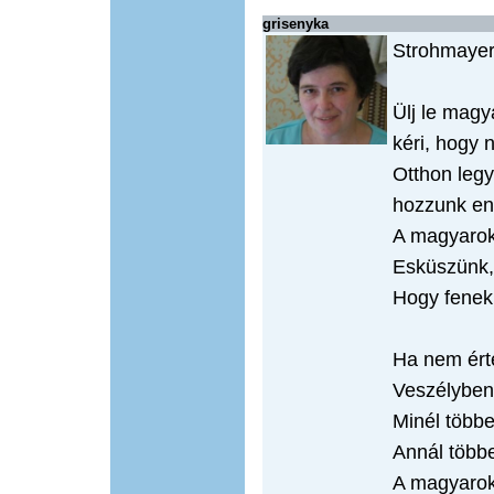
grisenyka
Strohmayer
Ülj le magy
kéri, hogy 
Otthon leg
hozzunk enn
A magyarok
Esküszünk,
Hogy fenek
Ha nem érte
Veszélyben
Minél többe
Annál több
A magyarok