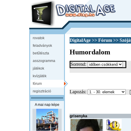
rovatok
DigitalAge
>>
Fórum
>>
Szójá
feladványok
Humordalom
betűtészta
asszogramma
Sorrend:
játékok
kvízjáték
fórum
regisztráció
Lapozás:
A mai nap képe
grisenyka