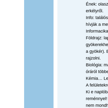
Ének: olasz
erkélyről.
Info: talál
hívják a me
Informacika
Földrajz: l
gyökerekhe
a gyökér). 
rajzolni.
Biológia: m
óráról több
Kémia… Le
A felületekr
Ki e naplób
reménnyel!
nem mondhat