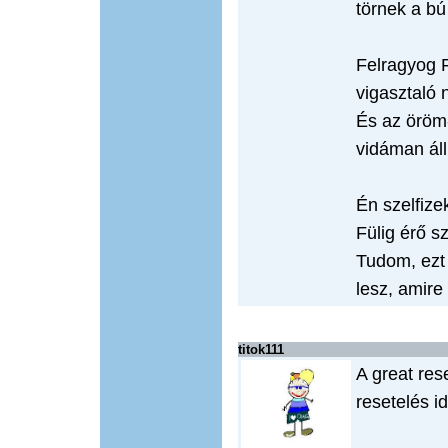
törnek a bú
Felragyog 
vigasztaló 
És az öröm
vidáman ál
Én szelfizek
Fülig érő s
Tudom, ezt 
lesz, amire 
titok111
A great res
resetelés i