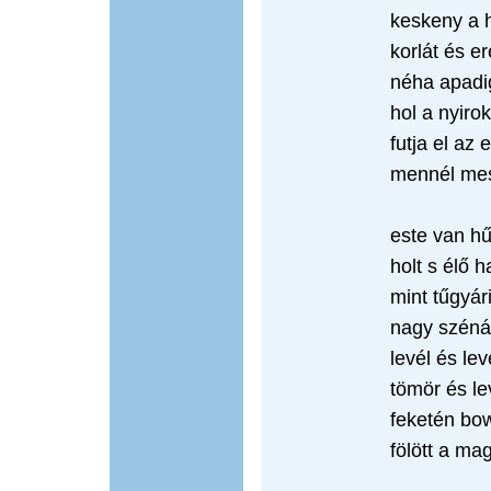
keskeny a h
korlát és e
néha apadig
hol a nyiro
futja el az
mennél mes
este van hű
holt s élő 
mint tűgyár
nagy széná
levél és le
tömör és l
feketén bow
fölött a m