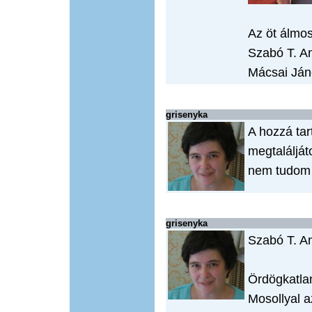
Az öt álmos
Szabó T. A
Mácsai Ján
grisenyka
A hozzá ta
megtalálját
nem tudom f
grisenyka
Szabó T. A
Ördögkatla
Mosollyal a