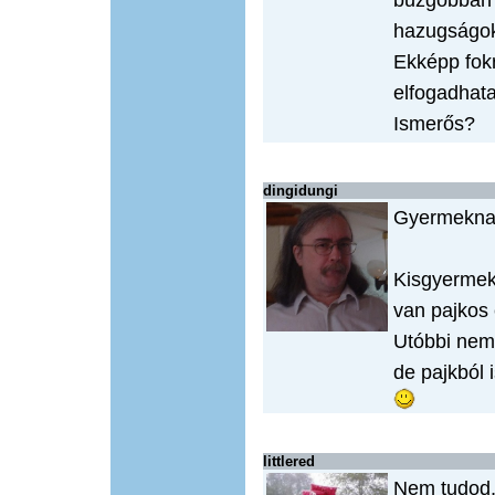
buzgóbban 
hazugságok
Ekképp fokr
elfogadhata
Ismerős?
dingidungi
Gyermeknap
Kisgyermekb
van pajkos 
Utóbbi nem 
de pajkból 
littlered
Nem tudod, 