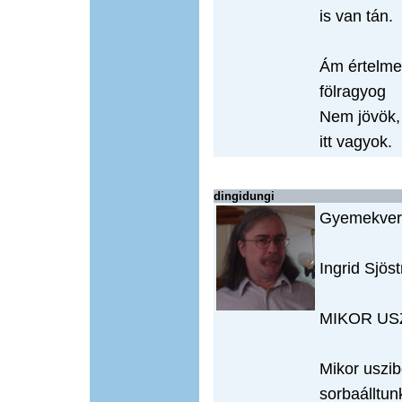
is van tán.
Ám értelm
fölragyog
Nem jövök,
itt vagyok.
dingidungi
Gyemekvers
Ingrid Sjös
MIKOR US
Mikor uszib
sorbaálltun