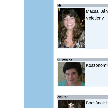
kli
Mácsai Ján
Véletlen?
grisenyka
Köszönöm
cviki57
Bocsánat: b