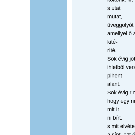
s utat
mutat,
üveggolyót g
amellyel ő a
kité-
ríté.
Sok évig j
ihletből ver
pihent
alant.
Sok évig r
hogy egy n
mit ír-
ni bírt,
s mit elvét
a sínt, azt