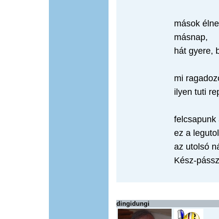
mások élnek
másnap,
hát gyere, 
mi ragadoz
ilyen tuti r
felcsapunk 
ez a legut
az utolsó n
Kész-pássz
dingidungi