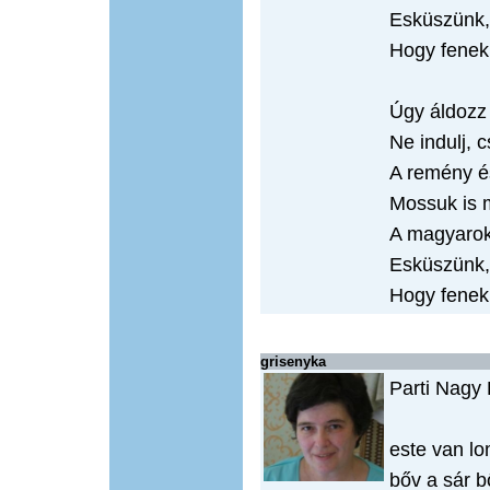
Esküszünk,
Hogy fenek
Úgy áldozz
Ne indulj, 
A remény é
Mossuk is 
A magyarok
Esküszünk,
Hogy fenek
grisenyka
Parti Nagy
este van lo
bőv a sár 