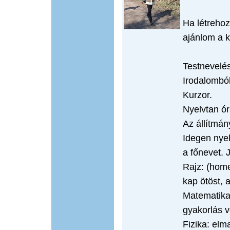
Ha létrehoz
ajánlom a 
Testnevelé
Irodalombó
Kurzor.
Nyelvtan ór
Az állítmán
Idegen nyel
a főnevet. J
Rajz: (home
kap ötöst, a
Matematika:
gyakorlás v
Fizika: elma