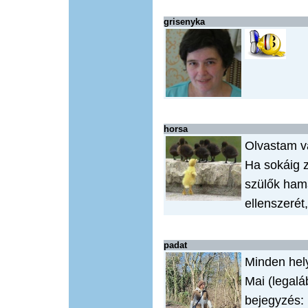
grisenyka
horsa
Olvastam v
Ha sokáig z
szülők ham
ellenszerét
padat
Minden hel
Mai (legaláb
bejegyzés: