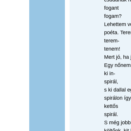
fogant
fogam?
Lehettem vo
poéta. Ter
terem-
tenem!
Mert jó, ha 
Egy nőnemű
ki in-
spirál,
s ki dallal
spirálon íg
kettős
spirál.
S még jobb,
költőnk, ki