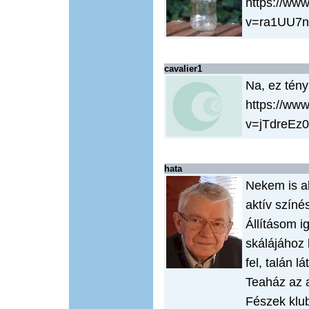
https://ww
v=ra1UU7
cavalier1
Na, ez tény
https://ww
v=jTdreEz
hata
Nekem is a
aktív színés
Állításom i
skálájához 
fel, talán lá
Teaház az 
Fészek klu