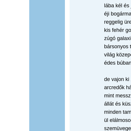
lába kél é
éji bogárm
reggelig ür
kis fehér g
zúgó galaxi
bársonyos 
világ közep
édes búban 
de vajon ki 
arcredők há
mint messzi
állát és kü
minden tam
ül elálmoso
szemüvege 