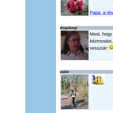
Papa, a ré
dingidungi
Most, hogy 
kézmosást, 
vesszük!
padat