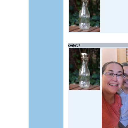
cviki57