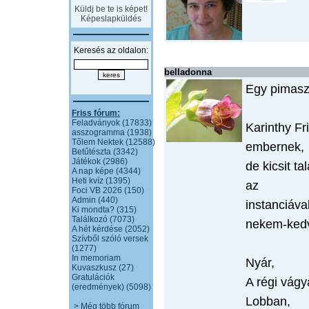
Küldj be te is képet!
Képeslapküldés
Keresés az oldalon:
belladonna
Egy pimasz 
Friss fórum:
Feladványok (17833)
Karinthy F
asszogramma (1938)
Tőlem Nektek (12588)
embernek,
Betűtészta (3342)
Játékok (2986)
de kicsit t
A nap képe (4344)
Heti kvíz (1395)
az
Foci VB 2026 (150)
Admin (440)
instanciáva
Ki mondta? (315)
Találkozó (7073)
nekem-kedv
A hét kérdése (2052)
Szívből szóló versek
(1277)
In memoriam
Nyár,
Kuvaszkusz (27)
Gratulációk
A régi vág
(eredmények) (5098)
Lobban,
> Még több fórum