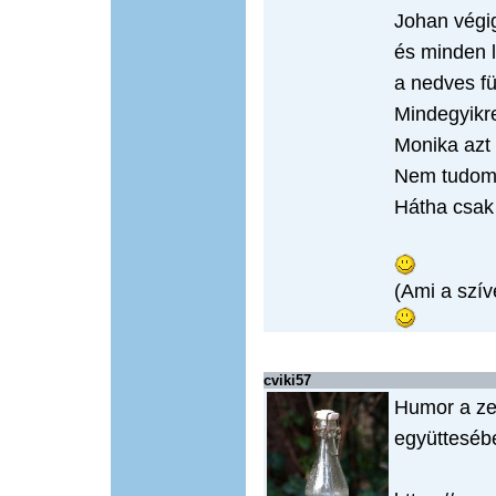
Johan végig
és minden l
a nedves fü
Mindegyikr
Monika azt
Nem tudom.
Hátha csak k
(Ami a szí
cviki57
Humor a ze
együttesébe