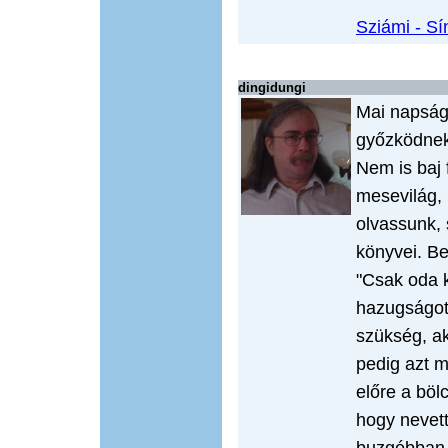
Sziámi - Sí
dingidungi
Mai napság
győzködnek,
Nem is baj 
mesevilág, 
olvassunk, 
könyvei. Be
"Csak oda k
hazugságot,
szükség, ak
pedig azt 
előre a böl
hogy nevet